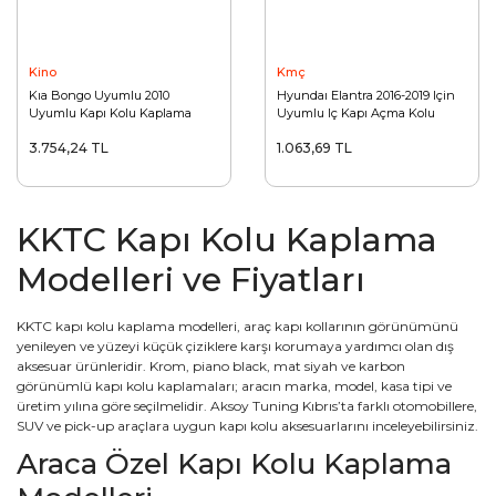
Kino
Kmç
Kıa Bongo Uyumlu 2010
Hyundaı Elantra 2016-2019 Için
Uyumlu Kapı Kolu Kaplama
Uyumlu Iç Kapı Açma Kolu
Kaplama(Tıtanyum Sıyah)
3.754,24 TL
1.063,69 TL
KKTC Kapı Kolu Kaplama
Modelleri ve Fiyatları
KKTC kapı kolu kaplama modelleri, araç kapı kollarının görünümünü
yenileyen ve yüzeyi küçük çiziklere karşı korumaya yardımcı olan dış
aksesuar ürünleridir. Krom, piano black, mat siyah ve karbon
görünümlü kapı kolu kaplamaları; aracın marka, model, kasa tipi ve
üretim yılına göre seçilmelidir. Aksoy Tuning Kıbrıs’ta farklı otomobillere,
SUV ve pick-up araçlara uygun kapı kolu aksesuarlarını inceleyebilirsiniz.
Araca Özel Kapı Kolu Kaplama