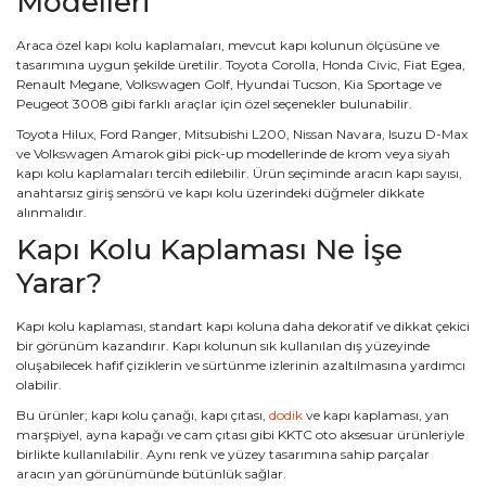
Modelleri
Araca özel kapı kolu kaplamaları, mevcut kapı kolunun ölçüsüne ve
tasarımına uygun şekilde üretilir. Toyota Corolla, Honda Civic, Fiat Egea,
Renault Megane, Volkswagen Golf, Hyundai Tucson, Kia Sportage ve
Peugeot 3008 gibi farklı araçlar için özel seçenekler bulunabilir.
Toyota Hilux, Ford Ranger, Mitsubishi L200, Nissan Navara, Isuzu D-Max
ve Volkswagen Amarok gibi pick-up modellerinde de krom veya siyah
kapı kolu kaplamaları tercih edilebilir. Ürün seçiminde aracın kapı sayısı,
anahtarsız giriş sensörü ve kapı kolu üzerindeki düğmeler dikkate
alınmalıdır.
Kapı Kolu Kaplaması Ne İşe
Yarar?
Kapı kolu kaplaması, standart kapı koluna daha dekoratif ve dikkat çekici
bir görünüm kazandırır. Kapı kolunun sık kullanılan dış yüzeyinde
oluşabilecek hafif çiziklerin ve sürtünme izlerinin azaltılmasına yardımcı
olabilir.
Bu ürünler; kapı kolu çanağı, kapı çıtası,
dodik
ve kapı kaplaması, yan
marşpiyel, ayna kapağı ve cam çıtası gibi KKTC oto aksesuar ürünleriyle
birlikte kullanılabilir. Aynı renk ve yüzey tasarımına sahip parçalar
aracın yan görünümünde bütünlük sağlar.