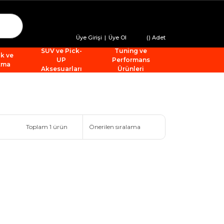
Üye Girişi
|
Üye Ol
(
) Adet
SUV ve Pick-
Tuning ve
ik ve
UP
Performans
tma
Aksesuarları
Ürünleri
Toplam 1 ürün