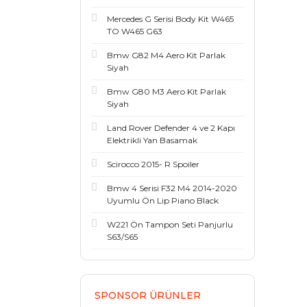
Mercedes G Serisi Body Kit W465
TO W465 G63
Bmw G82 M4 Aero Kit Parlak
Siyah
Bmw G80 M3 Aero Kit Parlak
Siyah
Land Rover Defender 4 ve 2 Kapı
Elektrikli Yan Basamak
Scirocco 2015- R Spoiler
Bmw 4 Serisi F32 M4 2014-2020
Uyumlu Ön Lip Piano Black
W221 Ön Tampon Seti Panjurlu
S63/S65
SPONSOR ÜRÜNLER