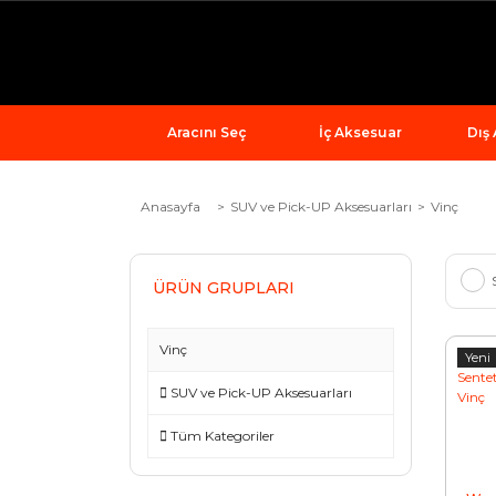
Aracını Seç
İç Aksesuar
Dış
Anasayfa
SUV ve Pick-UP Aksesuarları
Vinç
ÜRÜN GRUPLARI
Vinç
Yeni
SUV ve Pick-UP Aksesuarları
Tüm Kategoriler