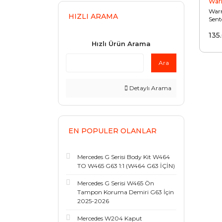
War
War
HIZLI ARAMA
Sent
12LB
135
Hızlı Ürün Arama
Ara
Detaylı Arama
EN POPULER OLANLAR
Mercedes G Serisi Body Kit W464
TO W465 G63 1:1 (W464 G63 İÇİN)
Mercedes G Serisi W465 Ön
Tampon Koruma Demiri G63 İçin
2025-2026
Mercedes W204 Kaput