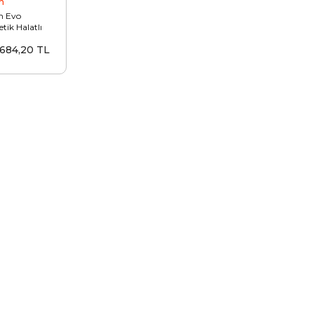
n
n Evo
etik Halatlı
 Vinç
.684,20 TL