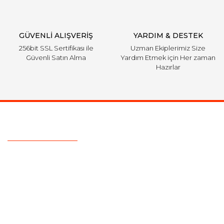
GÜVENLİ ALIŞVERİŞ
YARDIM & DESTEK
256bit SSL Sertifikası ile
Uzman Ekiplerimiz Size
Güvenli Satın Alma
Yardım Etmek için Her zaman
Hazırlar
Ulaşım Bilgileri
Telefon :
5428720234
Mail :
info@aksoytuning.com
Adres :
1. Sok Büyük Sanayi Bölgesi Gazimağusa / K.K.T.C
Kurumsal
Alışveriş