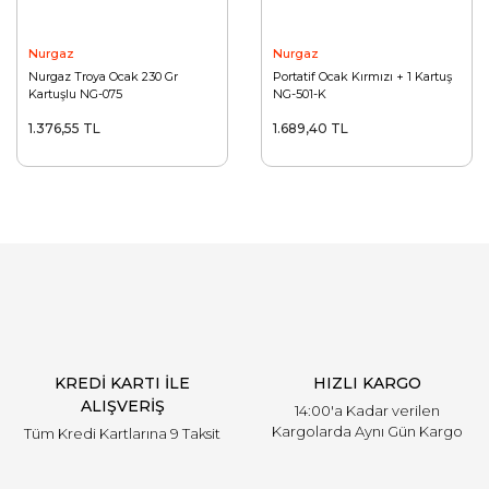
Nurgaz
Nurgaz
Nurgaz Troya Ocak 230 Gr
Portatif Ocak Kırmızı + 1 Kartuş
Kartuşlu NG-075
NG-501-K
1.376,55 TL
1.689,40 TL
KREDİ KARTI İLE
HIZLI KARGO
ALIŞVERİŞ
14:00'a Kadar verilen
Kargolarda Aynı Gün Kargo
Tüm Kredi Kartlarına 9 Taksit