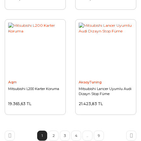
Aqm
AksoyTuning
Mitsubishi L200 Karter Koruma
Mitsubishi Lancer Uyumlu Audi
Dizayn Stop Füme
19.365,63 TL
21.423,83 TL
1
2
3
4
..
9