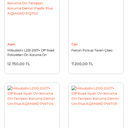
Aqm
Can
Mitsubishi L200 2007+ Off Road
Falcon Pickup Tavan Çıtası
Poliüretan Ön Koruma Ön
Tampon Koruma Demiri Pasific
12.750,00 TL
7.200,00 TL
Plus AQM4WD PQT02