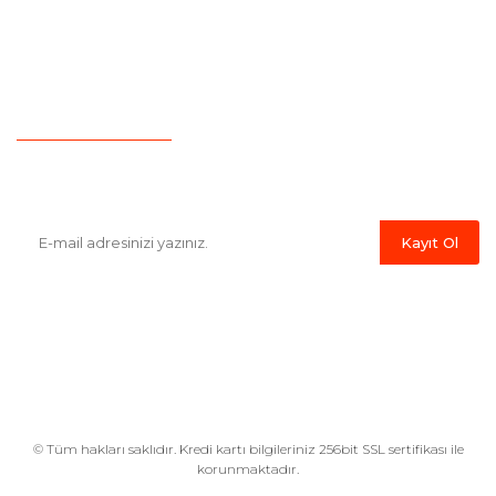
Yeni Üyelik
Garanti Şartları
İletişim
Hesap Numaralarımız
Havale Bildirim Formu
E-Bülten'e Kayıt Olun
Haber listemize kayıt olarak kampanyalardan,indirim ve yeni
ürünlerden ilk siz haberdar olabilirsiniz.
Kayıt Ol
© Tüm hakları saklıdır. Kredi kartı bilgileriniz 256bit SSL sertifikası ile
korunmaktadır.