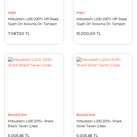
Aqm
Aqm
Mitsubishi L200 2007+ Off Road
Mitsubishi L200 2007+ Off Road
Siyah Ön Koruma Ön Tampon
Siyah Ön Koruma Ön Tampon
Koruma Demiri Uni Plus
Koruma Demiri Uni Plus
7.087,50 TL
10.500,00 TL
AQM4WD PWT04
AQM4WD PWT05
BoostZone
BoostZone
Mitsubishi L200 2015+ Shark
Mitsubishi L200 2015+ Shark
Black Tavan Çıtası
Silver Tavan Çıtası
5.005,65 TL
5.005,65 TL