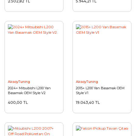
2.502,82 TL
5.944,21 TL
AksoyTuning
AksoyTuning
2024+ Mitsubishi L200 Yan
2015+ L200 Yan Basamak OEM
Basamak OEM Style V2
Style V1
400,00 TL
19.043,40 TL