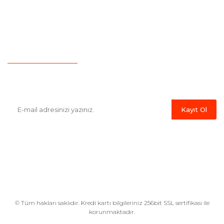
Yeni Üyelik
Garanti Şartları
İletişim
Hesap Numaralarımız
Havale Bildirim Formu
E-Bülten'e Kayıt Olun
Haber listemize kayıt olarak kampanyalardan,indirim ve yeni
ürünlerden ilk siz haberdar olabilirsiniz.
Kayıt Ol
© Tüm hakları saklıdır. Kredi kartı bilgileriniz 256bit SSL sertifikası ile
korunmaktadır.