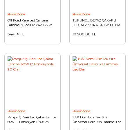
BoostZone
BoostZone
Off Road Kare Led Çalışma
TURUNCU BEYAZ ÇAKARLI
Lambası 9 Ledli 12-24V / 27W
LED BAR 3 SIRA 540 W 105 CM
344,14 TL
10.500,00 TL
BoostZone
BoostZone
Panjur İçi Sarı Led Çakar Lamba
18W 17cm Düz Tek Sıra
60W 12 Fonksiyonlu 90 Cm
Üniversal Delici Sis Lambası Led
Bar