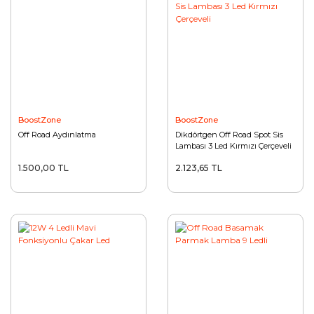
BoostZone
BoostZone
Off Road Aydınlatma
Dikdörtgen Off Road Spot Sis
Lambası 3 Led Kırmızı Çerçeveli
1.500,00 TL
2.123,65 TL