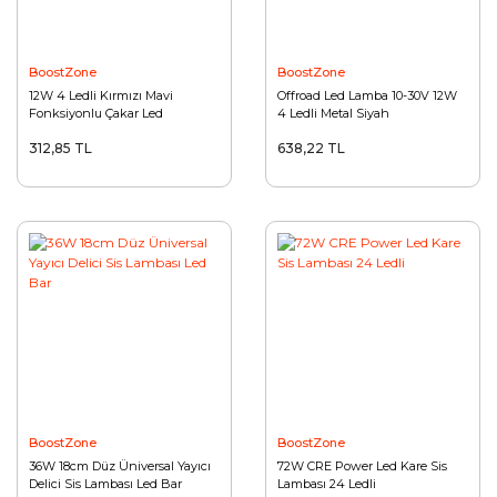
BoostZone
BoostZone
12W 4 Ledli Kırmızı Mavi
Offroad Led Lamba 10-30V 12W
Fonksiyonlu Çakar Led
4 Ledli Metal Siyah
312,85 TL
638,22 TL
BoostZone
BoostZone
36W 18cm Düz Üniversal Yayıcı
72W CRE Power Led Kare Sis
Delici Sis Lambası Led Bar
Lambası 24 Ledli