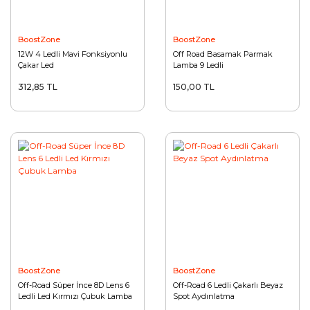
BoostZone
BoostZone
12W 4 Ledli Mavi Fonksiyonlu
Off Road Basamak Parmak
Çakar Led
Lamba 9 Ledli
312,85 TL
150,00 TL
BoostZone
BoostZone
Off-Road Süper İnce 8D Lens 6
Off-Road 6 Ledli Çakarlı Beyaz
Ledli Led Kırmızı Çubuk Lamba
Spot Aydınlatma