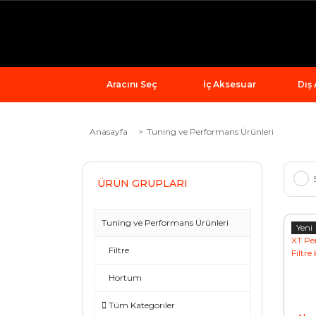
Aracını Seç
İç Aksesuar
Dış
Anasayfa
Tuning ve Performans Ürünleri
ÜRÜN GRUPLARI
Tuning ve Performans Ürünleri
Yeni
Filtre
Hortum
Tüm Kategoriler