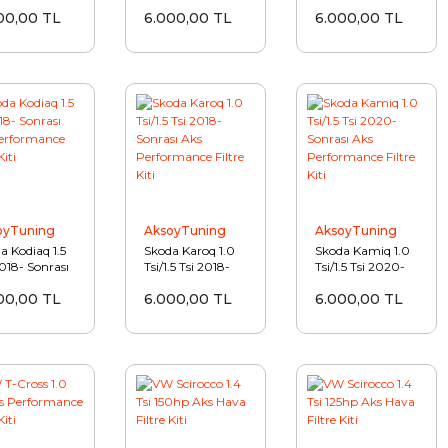
erformance
Performance
Aks Hava Filtre
00,00 TL
6.000,00 TL
6.000,00 TL
e Kiti
Filtre Kiti
Kiti
oyTuning
AksoyTuning
AksoyTuning
a Kodiaq 1.5
Skoda Karoq 1.0
Skoda Kamiq 1.0
2018- Sonrası
Tsi/1.5 Tsi 2018-
Tsi/1.5 Tsi 2020-
Performance
Sonrası Aks
Sonrası Aks
00,00 TL
6.000,00 TL
6.000,00 TL
e Kiti
Performance
Performance
Filtre Kiti
Filtre Kiti