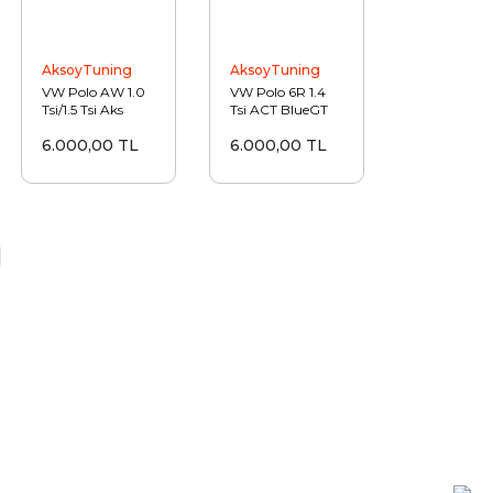
AksoyTuning
AksoyTuning
VW Polo AW 1.0
VW Polo 6R 1.4
Tsi/1.5 Tsi Aks
Tsi ACT BlueGT
Performance
150 HP Aks Hava
6.000,00 TL
6.000,00 TL
Filtre Kiti
Filtre Kiti