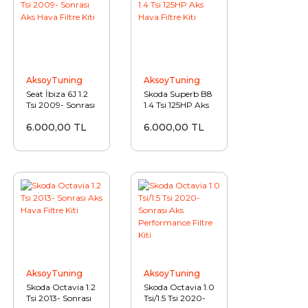
AksoyTuning
AksoyTuning
Seat İbiza 6J 1.2
Skoda Superb B8
Tsi 2009- Sonrası
1.4 Tsi 125HP Aks
Aks Hava Filtre
Hava Filtre Kiti
6.000,00 TL
6.000,00 TL
Kiti
AksoyTuning
AksoyTuning
Skoda Octavia 1.2
Skoda Octavia 1.0
Tsi 2013- Sonrası
Tsi/1.5 Tsi 2020-