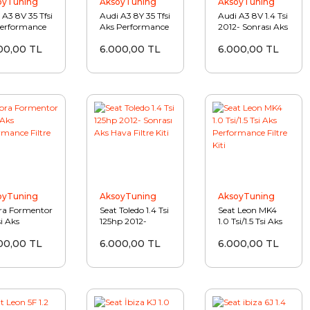
oyTuning
AksoyTuning
AksoyTuning
 A3 8V 35 Tfsi
Audi A3 8Y 35 Tfsi
Audi A3 8V 1.4 Tsi
erformance
Aks Performance
2012- Sonrası Aks
e Kiti
Filtre Kiti
Hava Filtre Kiti
00,00 TL
6.000,00 TL
6.000,00 TL
oyTuning
AksoyTuning
AksoyTuning
ra Formentor
Seat Toledo 1.4 Tsi
Seat Leon MK4
si Aks
125hp 2012-
1.0 Tsi/1.5 Tsi Aks
formance
Sonrası Aks Hava
Performance
00,00 TL
6.000,00 TL
6.000,00 TL
e Kiti
Filtre Kiti
Filtre Kiti