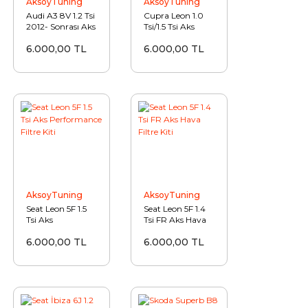
AksoyTuning
AksoyTuning
Audi A3 8V 1.2 Tsi
Cupra Leon 1.0
2012- Sonrası Aks
Tsi/1.5 Tsi Aks
Hava Filtre Kiti
Performance
6.000,00 TL
6.000,00 TL
Filtre Kiti
AksoyTuning
AksoyTuning
Seat Leon 5F 1.5
Seat Leon 5F 1.4
Tsi Aks
Tsi FR Aks Hava
Performance
Filtre Kiti
6.000,00 TL
6.000,00 TL
Filtre Kiti