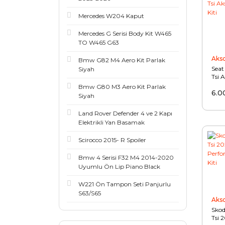
Mercedes W204 Kaput
Mercedes G Serisi Body Kit W465
TO W465 G63
Aks
Bmw G82 M4 Aero Kit Parlak
Seat
Siyah
Tsi 
Filtr
Bmw G80 M3 Aero Kit Parlak
6.0
Siyah
Land Rover Defender 4 ve 2 Kapı
Elektrikli Yan Basamak
Scirocco 2015- R Spoiler
Bmw 4 Serisi F32 M4 2014-2020
Uyumlu Ön Lip Piano Black
W221 Ön Tampon Seti Panjurlu
S63/S65
Aks
Skod
Tsi 