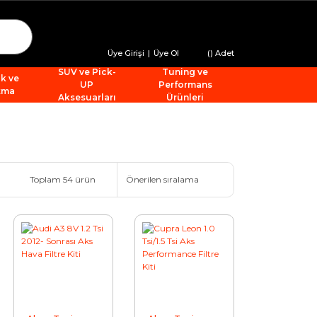
Üye Girişi
|
Üye Ol
(
) Adet
SUV ve Pick-
Tuning ve
ik ve
UP
Performans
tma
Aksesuarları
Ürünleri
Toplam 54 ürün