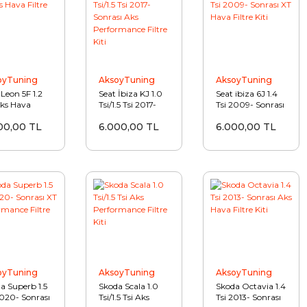
oyTuning
AksoyTuning
AksoyTuning
 Leon 5F 1.2
Seat İbiza KJ 1.0
Seat ibiza 6J 1.4
Aks Hava
Tsi/1.5 Tsi 2017-
Tsi 2009- Sonrası
e Kiti
Sonrası Aks
XT Hava Filtre Kiti
00,00 TL
6.000,00 TL
6.000,00 TL
Performance
Filtre Kiti
oyTuning
AksoyTuning
AksoyTuning
a Superb 1.5
Skoda Scala 1.0
Skoda Octavia 1.4
2020- Sonrası
Tsi/1.5 Tsi Aks
Tsi 2013- Sonrası