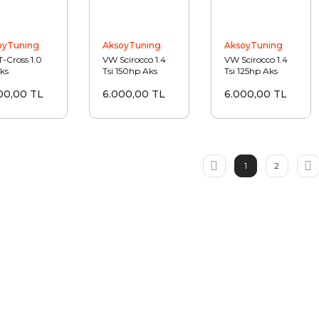
oyTuning
AksoyTuning
AksoyTuning
-Cross 1.0
VW Scirocco 1.4
VW Scirocco 1.4
Aks
Tsi 150hp Aks
Tsi 125hp Aks
formance
Hava Filtre Kiti
Hava Filtre Kiti
00,00 TL
6.000,00 TL
6.000,00 TL
e Kiti
1
2