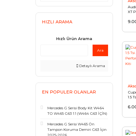
Aks
Audi
XT P
Filtr
9.0
HIZLI ARAMA
Hızlı Ürün Arama
Ara
Detaylı Arama
Aks
EN POPULER OLANLAR
Cup
1.5 T
Per
6.0
Filtr
Mercedes G Serisi Body Kit W464
TO W465 G63 1:1 (W464 G63 İÇİN)
Mercedes G Serisi W465 Ön
Tampon Koruma Demiri G63 İçin
2025-2026