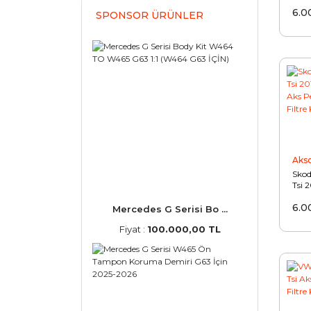
XT P
6.0
Filtr
SPONSOR ÜRÜNLER
Aks
Skod
Tsi 
Aks 
6.0
Filtr
Mercedes G Serisi Bo ...
Fiyat :
100.000,00 TL