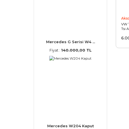
Aks
VW T
Tsi 
Per
6.0
Filtr
Mercedes G Serisi W4 ...
Fiyat :
140.000,00 TL
Mercedes W204 Kaput