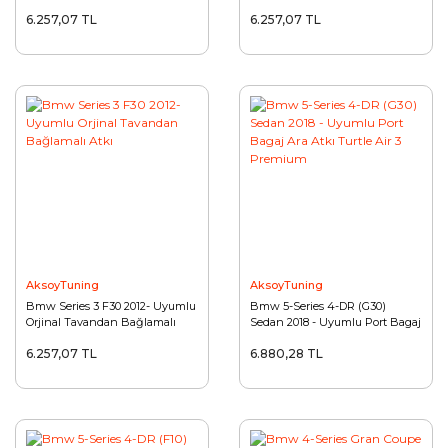
Bağlamalı Atkı
Atkı
Hyundai
6.257,07 TL
6.257,07 TL
İnfiniti
Isuzu
Jaguar
Jeep
Kia
Lada
AksoyTuning
AksoyTuning
Lancia
Bmw Series 3 F30 2012- Uyumlu
Bmw 5-Series 4-DR (G30)
Orjinal Tavandan Bağlamalı
Sedan 2018 - Uyumlu Port Bagaj
Land Rover
Atkı
Ara Atkı Turtle Air 3 Premium
6.257,07 TL
6.880,28 TL
Lexus
Mazda