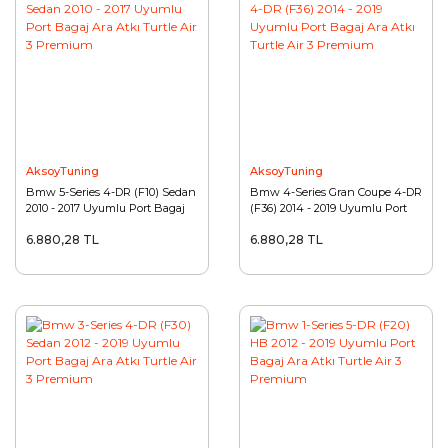
Mercedes
Mini
Mitsubishi
Nissan
AksoyTuning
AksoyTuning
Opel
Bmw 5-Series 4-DR (F10) Sedan
Bmw 4-Series Gran Coupe 4-DR
2010 - 2017 Uyumlu Port Bagaj
(F36) 2014 - 2019 Uyumlu Port
Peugeot
Ara Atkı Turtle Air 3 Premium
Bagaj Ara Atkı Turtle Air 3
6.880,28 TL
6.880,28 TL
Premium
Porsche
Proton
Renault
Rover
Saab