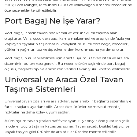
Hilux, Ford Ranger, Mitsubishi L200 ve Volkswagen Amarok modellerine
özel seçenekler tercih edilebilir.
Port Bagaj Ne İşe Yarar?
Port bagaj, aracın tavanında kapalı ve korunaklı bir taşıma alanı
oluşturur. Valiz, çocuk arabası, kamp malzemesi ve araç içinde fazla yer
kaplayan eşyaların taşınmasını kolaylaştırır. Kilitli port bagaj modelleri,
yüklerin yağmur, toz ve dış etkenlerden korunmasına yardımcı olur.
Port bagajın kullanılabilmesi için araçta uyumlu tavan çıtası ve ara atkı
sisteminin bulunması gerekir. Bu nedenle ürün seçiminde port bagaj
ölçüsü, bağlantı tipi ve aracın izin verilen tavan yükü kontrol edilmelidir.
Universal ve Araca Özel Tavan
Taşıma Sistemleri
Universal tavan çıtaları ve ara atkılar, ayarlanabilir bağlantı sistemleriyle
farklı araçlara uyarlanabilir. Araca özel ürünler ise mevcut montaj
noktalarına daha kolay uyum sağlar.
Alüminyum tavan çıtaları hafif ve dayanıklı yapısıyla öne çıkarken çelik
modeller güçlü taşıma kapasitesi sunar. Tavan sepeti, bisiklet taşıyıcı ve
kayak taşıyıcı gibi ürünler de ara atkılar üzerine monte edilebilir.