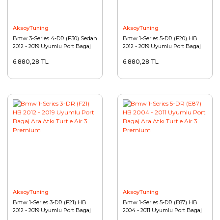
Seat
Skoda
AksoyTuning
AksoyTuning
Bmw 3-Series 4-DR (F30) Sedan
Bmw 1-Series 5-DR (F20) HB
2012 - 2019 Uyumlu Port Bagaj
2012 - 2019 Uyumlu Port Bagaj
Smart
Ara Atkı Turtle Air 3 Premium
Ara Atkı Turtle Air 3 Premium
6.880,28 TL
6.880,28 TL
SsangYong
Subaru
Suzuki
Tata
Tesla
Tofaş
Toyota
AksoyTuning
AksoyTuning
Bmw 1-Series 3-DR (F21) HB
Bmw 1-Series 5-DR (E87) HB
Volkswagen
2012 - 2019 Uyumlu Port Bagaj
2004 - 2011 Uyumlu Port Bagaj
Ara Atkı Turtle Air 3 Premium
Ara Atkı Turtle Air 3 Premium