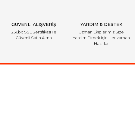
GÜVENLİ ALIŞVERİŞ
YARDIM & DESTEK
256bit SSL Sertifikası ile
Uzman Ekiplerimiz Size
Güvenli Satın Alma
Yardım Etmek için Her zaman
Hazırlar
Ulaşım Bilgileri
Telefon :
5428720234
Mail :
info@aksoytuning.com
Adres :
1. Sok Büyük Sanayi Bölgesi Gazimağusa / K.K.T.C
Kurumsal
Alışveriş