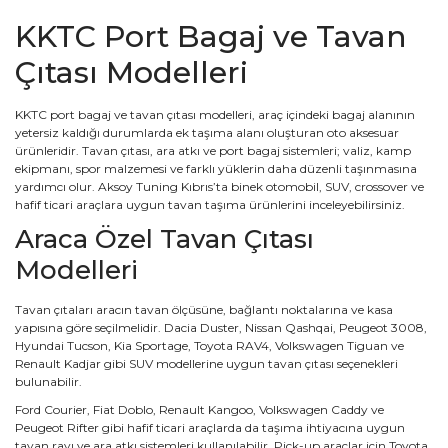
KKTC Port Bagaj ve Tavan
Çıtası Modelleri
KKTC port bagaj ve tavan çıtası modelleri, araç içindeki bagaj alanının
yetersiz kaldığı durumlarda ek taşıma alanı oluşturan oto aksesuar
ürünleridir. Tavan çıtası, ara atkı ve port bagaj sistemleri; valiz, kamp
ekipmanı, spor malzemesi ve farklı yüklerin daha düzenli taşınmasına
yardımcı olur. Aksoy Tuning Kıbrıs’ta binek otomobil, SUV, crossover ve
hafif ticari araçlara uygun tavan taşıma ürünlerini inceleyebilirsiniz.
Araca Özel Tavan Çıtası
Modelleri
Tavan çıtaları aracın tavan ölçüsüne, bağlantı noktalarına ve kasa
yapısına göre seçilmelidir. Dacia Duster, Nissan Qashqai, Peugeot 3008,
Hyundai Tucson, Kia Sportage, Toyota RAV4, Volkswagen Tiguan ve
Renault Kadjar gibi SUV modellerine uygun tavan çıtası seçenekleri
bulunabilir.
Ford Courier, Fiat Doblo, Renault Kangoo, Volkswagen Caddy ve
Peugeot Rifter gibi hafif ticari araçlarda da taşıma ihtiyacına uygun
tavan rayı ve ara atkı sistemleri kullanılabilir. Pick-up araçlar için Toyota