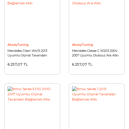
AksoyTuning
AksoyTuning
Mercedes Citan W415 2013
Mercedes Classe C W203 2004-
Uyumlu Orjinal Tavandan
2007 Uyumlu Oluksuz Ara Atkı
Bağlamalı Atkı
6.257,07 TL
6.257,07 TL