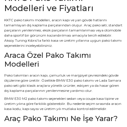
Modelleri ve Fiyatları
KKTC pako takımı modelleri, aracın kapı ve yan gövde hatlarını
tamamlayan dış kaplama parçalarından oluşur. Araç pako seti; standart
parçaların yenilenmesi, eksik parçaların tamamlanması veya otomobile
daha sportif bir görünüm kazandırılması amacıyla tercih edilebilir.
Aksoy Tuning Kıbrıs’ta farklı kasa ve üretim yıllarına uygun pako takımı
seçeneklerini inceleyebilirsiniz.
Araca Özel Pako Takımı
Modelleri
Pako takımları aracın kapı, çamurluk ve marşpiyel çevresindeki gövde
ölçülerine göre üretilir. Özellikle BMW E30 pako takımı ve Lada Samara
pako seti gibi klasik araçlara yönelik ürünler, eskiyen ya da hasar gören
dış kaplama parçalarının yenilenmesine yardımcı olur.
BMW E30 M2 pako takımı seçenekleri sedan veya coupe kasa tipine ve
üretim yılına göre farklılık gösterebilir. Bu nedenle seçim sırasında aracın
kasa kodu, kapı sayısı ve üretim yılı mutlaka kontrol edilmelidir.
Araç Pako Takımı Ne İşe Yarar?