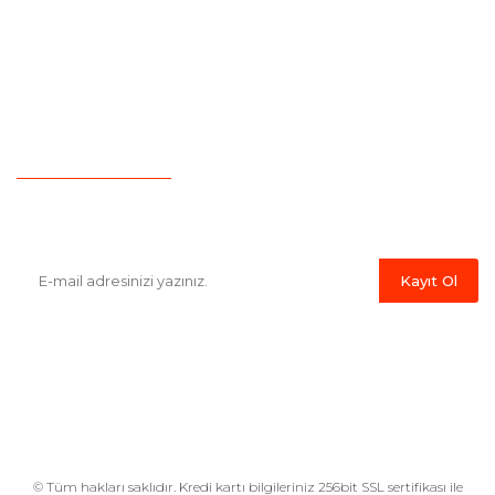
Kargo Takibi
İade ve İptal
Yeni Üyelik
Garanti Şartları
İletişim
Hesap Numaralarımız
Havale Bildirim Formu
E-Bülten'e Kayıt Olun
Haber listemize kayıt olarak kampanyalardan,indirim ve yeni
ürünlerden ilk siz haberdar olabilirsiniz.
Kayıt Ol
© Tüm hakları saklıdır. Kredi kartı bilgileriniz 256bit SSL sertifikası ile