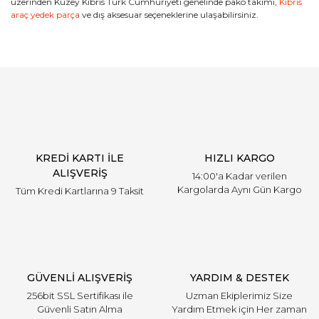
üzerinden Kuzey Kıbrıs Türk Cumhuriyeti genelinde pako takımı,
Kıbrıs
araç yedek parça
ve dış aksesuar seçeneklerine ulaşabilirsiniz.
KREDİ KARTI İLE
HIZLI KARGO
ALIŞVERİŞ
14:00'a Kadar verilen
Kargolarda Aynı Gün Kargo
Tüm Kredi Kartlarına 9 Taksit
GÜVENLİ ALIŞVERİŞ
YARDIM & DESTEK
256bit SSL Sertifikası ile
Uzman Ekiplerimiz Size
Güvenli Satın Alma
Yardım Etmek için Her zaman