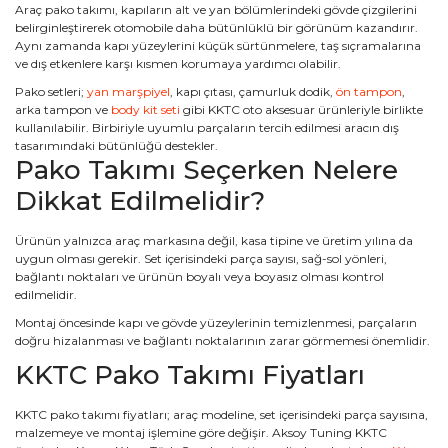
Araç pako takımı, kapıların alt ve yan bölümlerindeki gövde çizgilerini
belirginleştirerek otomobile daha bütünlüklü bir görünüm kazandırır.
Aynı zamanda kapı yüzeylerini küçük sürtünmelere, taş sıçramalarına
ve dış etkenlere karşı kısmen korumaya yardımcı olabilir.
Pako setleri;
yan marşpiyel
, kapı çıtası, çamurluk dodik,
ön tampon
,
arka tampon ve
body kit seti
gibi KKTC oto aksesuar ürünleriyle birlikte
kullanılabilir. Birbiriyle uyumlu parçaların tercih edilmesi aracın dış
tasarımındaki bütünlüğü destekler.
Pako Takımı Seçerken Nelere
Dikkat Edilmelidir?
Ürünün yalnızca araç markasına değil, kasa tipine ve üretim yılına da
uygun olması gerekir. Set içerisindeki parça sayısı, sağ-sol yönleri,
bağlantı noktaları ve ürünün boyalı veya boyasız olması kontrol
edilmelidir.
Montaj öncesinde kapı ve gövde yüzeylerinin temizlenmesi, parçaların
doğru hizalanması ve bağlantı noktalarının zarar görmemesi önemlidir.
KKTC Pako Takımı Fiyatları
KKTC pako takımı fiyatları; araç modeline, set içerisindeki parça sayısına,
malzemeye ve montaj işlemine göre değişir. Aksoy Tuning KKTC