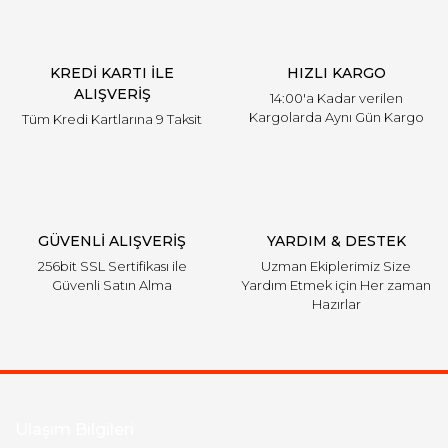
Mercedes
Ürün bilgilerinde hatalar bulunuyor.
Ürün fiyatı diğer sitelerden daha pahalı.
Mini
KREDİ KARTI İLE
HIZLI KARGO
Bu ürüne benzer farklı alternatifler olmalı.
ALIŞVERİŞ
Mitsubishi
14:00'a Kadar verilen
Kargolarda Aynı Gün Kargo
Tüm Kredi Kartlarına 9 Taksit
Nissan
Opel
Gönder
Peugeot
GÜVENLİ ALIŞVERİŞ
YARDIM & DESTEK
Porsche
256bit SSL Sertifikası ile
Uzman Ekiplerimiz Size
Güvenli Satın Alma
Yardım Etmek için Her zaman
Proton
Hazırlar
Renault
Rover
Saab
Ulaşım Bilgileri