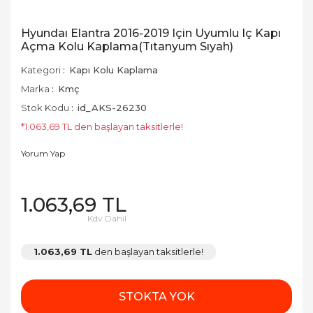
Cupra
Ön Tampon
Masalar ve
Stop Çerçevesi
Sandalyeler
Dacia
Paçalık
Hyundaı Elantra 2016-2019 Için Uyumlu Iç Kapı
Açma Kolu Kaplama(Tıtanyum Sıyah)
Tavan Çıtası Port
Ocaklar
Bagaj ve Ara Atkı
Daewoo
Pako Takımı
Kategori
Kapı Kolu Kaplama
Pürmüzler
Marka
Kmç
Daihatsu
Panjurlar
Üniversal
Stok Kodu
id_AKS-26230
Sobalar
Dodge
Spoiler
Yan Basamak
*1.063,69 TL den başlayan taksitlerle!
Termoslar
Ferrari
Yan Marşpiyel
Yorum Yap
Fiat
1.063,69 TL
Ford
Kdv Dahil
Geely
1.063,69 TL
den başlayan taksitlerle!
GMC
Honda
STOKTA YOK