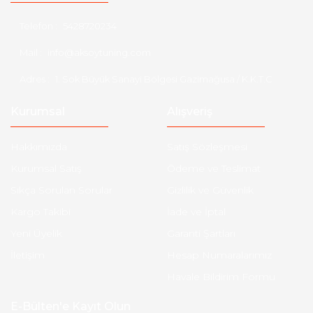
Seat
Telefon :
5428720234
Skoda
Mail :
info@aksoytuning.com
Smart
Adres :
1. Sok Büyük Sanayi Bölgesi Gazimağusa / K.K.T.C
SsangYong
Kurumsal
Alışveriş
Subaru
Hakkımızda
Satış Sözleşmesi
Suzuki
Kurumsal Satış
Ödeme ve Teslimat
Tata
Sıkça Sorulan Sorular
Gizlilik ve Güvenlik
Kargo Takibi
İade ve İptal
Tesla
Yeni Üyelik
Garanti Şartları
Tofaş
İletişim
Hesap Numaralarımız
Toyota
Havale Bildirim Formu
Volkswagen
E-Bülten'e Kayıt Olun