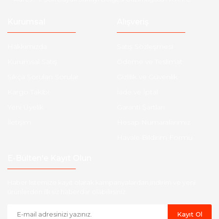
Kurumsal
Alışveriş
Hakkımızda
Satış Sözleşmesi
Kurumsal Satış
Ödeme ve Teslimat
Sıkça Sorulan Sorular
Gizlilik ve Güvenlik
Kargo Takibi
İade ve İptal
Yeni Üyelik
Garanti Şartları
İletişim
Hesap Numaralarımız
Havale Bildirim Formu
E-Bülten'e Kayıt Olun
Haber listemize kayıt olarak kampanyalardan,indirim ve yeni
ürünlerden ilk siz haberdar olabilirsiniz.
Kayıt Ol