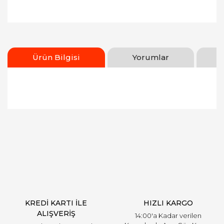
Ürün Bilgisi
Yorumlar
Bu ürünün fiyat bilgisi, resim, ürün açıklamalarında
ve diğer konularda yetersiz gördüğünüz noktaları
Bu ürüne ilk yorumu siz yapın!
öneri formunu kullanarak tarafımıza iletebilirsiniz.
Görüş ve önerileriniz için teşekkür ederiz.
Yorum Yaz
Ürün resmi kalitesiz, bozuk veya görüntülenemiyor.
Ürün açıklamasında eksik bilgiler bulunuyor.
Ürün bilgilerinde hatalar bulunuyor.
Ürün fiyatı diğer sitelerden daha pahalı.
KREDİ KARTI İLE
HIZLI KARGO
Bu ürüne benzer farklı alternatifler olmalı.
ALIŞVERİŞ
14:00'a Kadar verilen