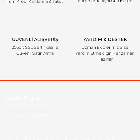
Kargolarda Aynı Gün Kargo
Tüm Kredi Kartlarına 9 Taksit
Gönder
GÜVENLİ ALIŞVERİŞ
YARDIM & DESTEK
256bit SSL Sertifikası ile
Uzman Ekiplerimiz Size
Güvenli Satın Alma
Yardım Etmek için Her zaman
Hazırlar
Ulaşım Bilgileri
Telefon :
5428720234
Mail :
info@aksoytuning.com
Adres :
1. Sok Büyük Sanayi Bölgesi Gazimağusa / K.K.T.C