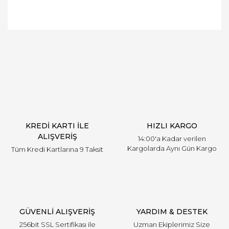
Bu ürünün fiyat bilgisi, resim, ürün açıklamalarında
ve diğer konularda yetersiz gördüğünüz noktaları
Bu ürüne ilk yorumu siz yapın!
öneri formunu kullanarak tarafımıza iletebilirsiniz.
Görüş ve önerileriniz için teşekkür ederiz.
Yorum Yaz
Ürün resmi kalitesiz, bozuk veya görüntülenemiyor.
Ürün açıklamasında eksik bilgiler bulunuyor.
Ürün bilgilerinde hatalar bulunuyor.
Ürün fiyatı diğer sitelerden daha pahalı.
KREDİ KARTI İLE
HIZLI KARGO
Bu ürüne benzer farklı alternatifler olmalı.
ALIŞVERİŞ
14:00'a Kadar verilen
Kargolarda Aynı Gün Kargo
Tüm Kredi Kartlarına 9 Taksit
Gönder
GÜVENLİ ALIŞVERİŞ
YARDIM & DESTEK
256bit SSL Sertifikası ile
Uzman Ekiplerimiz Size