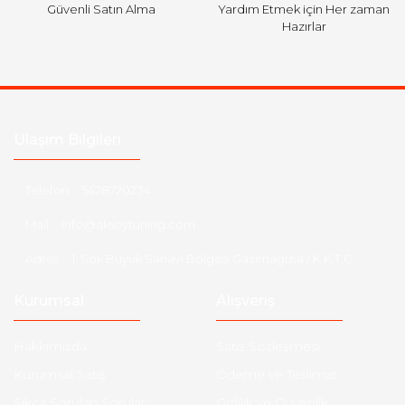
Güvenli Satın Alma
Yardım Etmek için Her zaman
Hazırlar
Ulaşım Bilgileri
Telefon :
5428720234
Mail :
info@aksoytuning.com
Adres :
1. Sok Büyük Sanayi Bölgesi Gazimağusa / K.K.T.C
Kurumsal
Alışveriş
Hakkımızda
Satış Sözleşmesi
Kurumsal Satış
Ödeme ve Teslimat
Sıkça Sorulan Sorular
Gizlilik ve Güvenlik