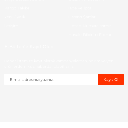
Kargo Takibi
İade ve İptal
Yeni Üyelik
Garanti Şartları
İletişim
Hesap Numaralarımız
Havale Bildirim Formu
E-Bülten'e Kayıt Olun
Haber listemize kayıt olarak kampanyalardan,indirim ve yeni
ürünlerden ilk siz haberdar olabilirsiniz.
Kayıt Ol