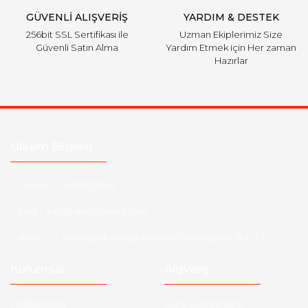
GÜVENLİ ALIŞVERİŞ
YARDIM & DESTEK
256bit SSL Sertifikası ile
Uzman Ekiplerimiz Size
Güvenli Satın Alma
Yardım Etmek için Her zaman
Hazırlar
Ulaşım Bilgileri
Telefon :
5428720234
Mail :
info@aksoytuning.com
Adres :
1. Sok Büyük Sanayi Bölgesi Gazimağusa / K.K.T.C
Kurumsal
Alışveriş
Hakkımızda
Satış Sözleşmesi