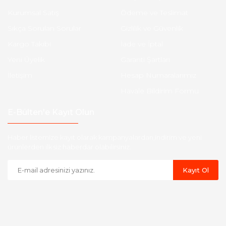
Kurumsal Satış
Ödeme ve Teslimat
Sıkça Sorulan Sorular
Gizlilik ve Güvenlik
Kargo Takibi
İade ve İptal
Yeni Üyelik
Garanti Şartları
İletişim
Hesap Numaralarımız
Havale Bildirim Formu
E-Bülten'e Kayıt Olun
Haber listemize kayıt olarak kampanyalardan,indirim ve yeni
ürünlerden ilk siz haberdar olabilirsiniz.
Kayıt Ol