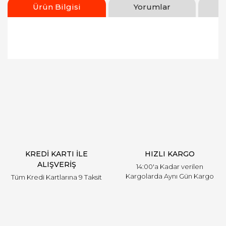
Ürün Bilgisi
Yorumlar
Bu ürünün fiyat bilgisi, resim, ürün açıklamalarında
ve diğer konularda yetersiz gördüğünüz noktaları
Bu ürüne ilk yorumu siz yapın!
öneri formunu kullanarak tarafımıza iletebilirsiniz.
Görüş ve önerileriniz için teşekkür ederiz.
Yorum Yaz
Ürün resmi kalitesiz, bozuk veya görüntülenemiyor.
Ürün açıklamasında eksik bilgiler bulunuyor.
Ürün bilgilerinde hatalar bulunuyor.
Ürün fiyatı diğer sitelerden daha pahalı.
KREDİ KARTI İLE
HIZLI KARGO
Bu ürüne benzer farklı alternatifler olmalı.
ALIŞVERİŞ
14:00'a Kadar verilen
Kargolarda Aynı Gün Kargo
Tüm Kredi Kartlarına 9 Taksit
Gönder