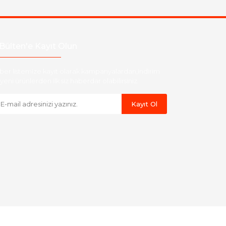
Bülten'e Kayıt Olun
ber listemize kayıt olarak kampanyalardan,indirim
yeni ürünlerden ilk siz haberdar olabilirsiniz.
Kayıt Ol