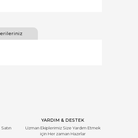
erileriniz
llanarak tarafımıza iletebilirsiniz.
YARDIM & DESTEK
i Satın
Uzman Ekiplerimiz Size Yardım Etmek
için Her zaman Hazırlar