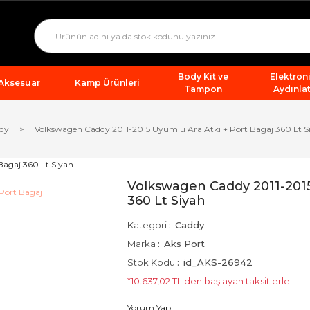
Body Kit ve
Elektron
 Aksesuar
Kamp Ürünleri
Tampon
Aydınla
dy
Volkswagen Caddy 2011-2015 Uyumlu Ara Atkı + Port Bagaj 360 Lt S
Volkswagen Caddy 2011-2015
360 Lt Siyah
Kategori
Caddy
Marka
Aks Port
Stok Kodu
id_AKS-26942
*10.637,02 TL den başlayan taksitlerle!
Yorum Yap