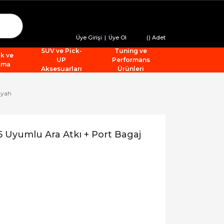
Üye Girişi
|
Üye Ol
(
) Adet
SUV ve Pick-
Tuning ve
ik ve
UP
Performans
tma
Aksesuarları
Ürünleri
iyah
 Uyumlu Ara Atkı + Port Bagaj