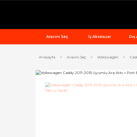
Aracını Seç
İç Aksesuar
Dış
Anasayfa
Aracını Seç
Volkswagen
Cad