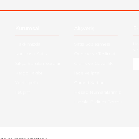
Gönder
Kurumsal
Alışveriş
E-
Hakkımızda
Satış Sözleşmesi
Ha
ve 
Kurumsal Satış
Ödeme ve Teslimat
Sıkça Sorulan Sorular
Gizlilik ve Güvenlik
Kargo Takibi
İade ve İptal
Yeni Üyelik
Garanti Şartları
İletişim
Hesap Numaralarımız
Havale Bildirim Formu
ertifikası ile korunmaktadır.