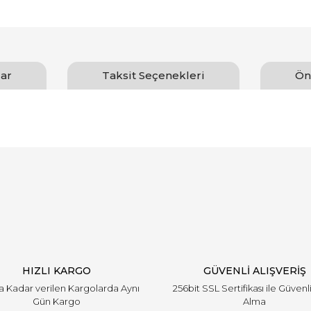
ar
Taksit Seçenekleri
Ön
arında ve diğer konularda yetersiz gördüğünüz noktaları öneri formunu ku
Bu ürüne ilk yorumu siz yapın!
emiyor.
Yorum Yaz
HIZLI KARGO
GÜVENLİ ALIŞVERİŞ
'a Kadar verilen Kargolarda Aynı
256bit SSL Sertifikası ile Güvenl
Gün Kargo
Alma