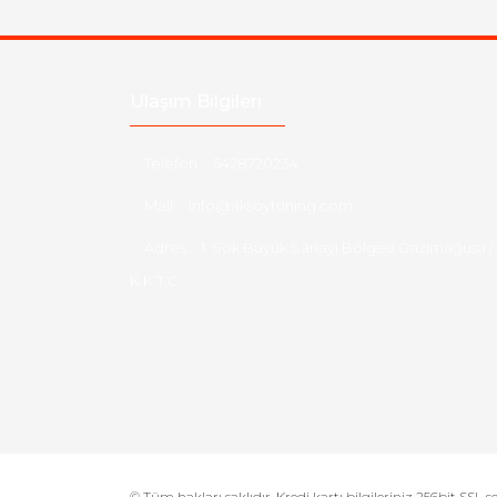
Ulaşım Bilgileri
Telefon :
5428720234
Mail :
info@aksoytuning.com
Adres :
1. Sok Büyük Sanayi Bölgesi Gazimağusa /
K.K.T.C
© Tüm hakları saklıdır. Kredi kartı bilgileriniz 256bit SSL s