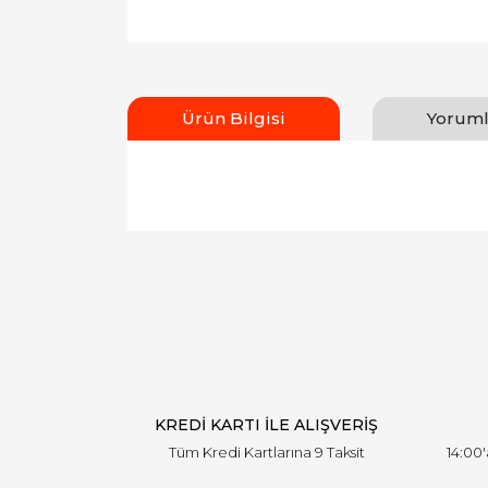
Ürün Bilgisi
Yoruml
Bu ürünün fiyat bilgisi, resim, ürün açıklamal
Görüş ve önerileriniz için teşekkür ederiz.
Ürün resmi kalitesiz, bozuk veya görüntülen
Ürün açıklamasında eksik bilgiler bulunuyor.
Ürün bilgilerinde hatalar bulunuyor.
Ürün fiyatı diğer sitelerden daha pahalı.
Bu ürüne benzer farklı alternatifler olmalı.
KREDİ KARTI İLE ALIŞVERİŞ
Tüm Kredi Kartlarına 9 Taksit
14:00