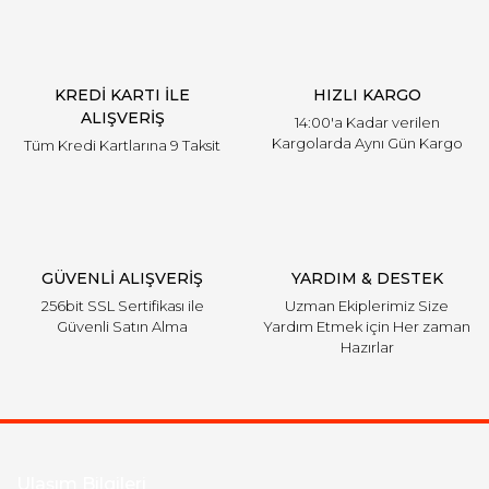
Ürün açıklamasında eksik bilgiler bulunuyor.
Ürün bilgilerinde hatalar bulunuyor.
Ürün fiyatı diğer sitelerden daha pahalı.
KREDİ KARTI İLE
HIZLI KARGO
Bu ürüne benzer farklı alternatifler olmalı.
ALIŞVERİŞ
14:00'a Kadar verilen
Kargolarda Aynı Gün Kargo
Tüm Kredi Kartlarına 9 Taksit
Gönder
GÜVENLİ ALIŞVERİŞ
YARDIM & DESTEK
256bit SSL Sertifikası ile
Uzman Ekiplerimiz Size
Güvenli Satın Alma
Yardım Etmek için Her zaman
Hazırlar
Ulaşım Bilgileri