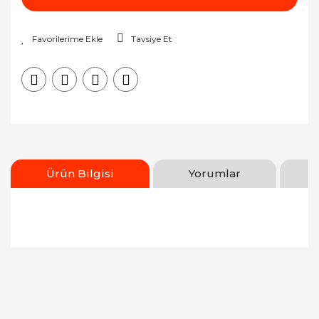
Tavsiye Et
Ürün Bilgisi
Yorumlar
Bu ürünün fiyat bilgisi, resim, ürün açıklamalarında
ve diğer konularda yetersiz gördüğünüz noktaları
Bu ürüne ilk yorumu siz yapın!
öneri formunu kullanarak tarafımıza iletebilirsiniz.
Görüş ve önerileriniz için teşekkür ederiz.
Yorum Yaz
Ürün resmi kalitesiz, bozuk veya görüntülenemiyor.