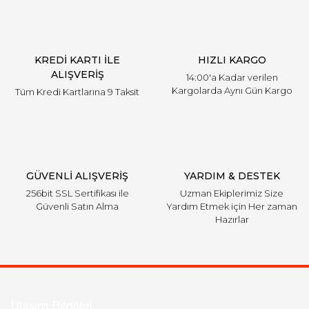
Ürün açıklamasında eksik bilgiler bulunuyor.
Ürün bilgilerinde hatalar bulunuyor.
Ürün fiyatı diğer sitelerden daha pahalı.
KREDİ KARTI İLE
HIZLI KARGO
Bu ürüne benzer farklı alternatifler olmalı.
ALIŞVERİŞ
14:00'a Kadar verilen
Kargolarda Aynı Gün Kargo
Tüm Kredi Kartlarına 9 Taksit
Gönder
GÜVENLİ ALIŞVERİŞ
YARDIM & DESTEK
256bit SSL Sertifikası ile
Uzman Ekiplerimiz Size
Güvenli Satın Alma
Yardım Etmek için Her zaman
Hazırlar
Ulaşım Bilgileri