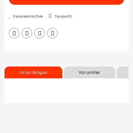
Tavsiye Et
Ürün Bilgisi
Yorumlar
Bu ürünün fiyat bilgisi, resim, ürün açıklamalarında
ve diğer konularda yetersiz gördüğünüz noktaları
Bu ürüne ilk yorumu siz yapın!
öneri formunu kullanarak tarafımıza iletebilirsiniz.
Görüş ve önerileriniz için teşekkür ederiz.
Yorum Yaz
Ürün resmi kalitesiz, bozuk veya görüntülenemiyor.