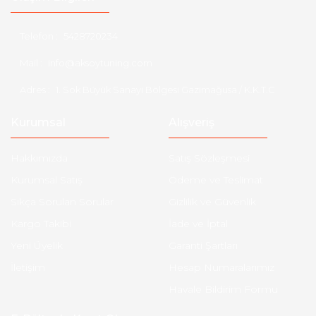
Telefon :
5428720234
Mail :
info@aksoytuning.com
Adres :
1. Sok Büyük Sanayi Bölgesi Gazimağusa / K.K.T.C
Kurumsal
Alışveriş
Hakkımızda
Satış Sözleşmesi
Kurumsal Satış
Ödeme ve Teslimat
Sıkça Sorulan Sorular
Gizlilik ve Güvenlik
Kargo Takibi
İade ve İptal
Yeni Üyelik
Garanti Şartları
İletişim
Hesap Numaralarımız
Havale Bildirim Formu