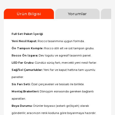
Ürün Bilgisi
Yorumlar
Full Set Paket İçeriği
Yeni Nesil Kaput:
Rocco tasarımına uygun formda.
Ön Tampon Komple:
Rocco stili alt ve üst tampon grubu.
Rocco Ön Izgara:
Dev logolu ve agresif tasarımlı panel.
LED Far Grubu:
Gündüz sürüş farlı, mercekli yeni nesil farlar.
Sağ/Sol Çamurluklar:
Yeni far ve kaput hattına tam uyumlu
paneller.
Sis Farı Seti:
Özel çerçeveleri ve tesisatı ile birlikte.
Montaj Braketleri:
Dönüşüm esnasında gereken bağlantı
aparatları.
Boya Durumu:
Ürünler boyasız (astarlı gri/siyah) olarak
gönderilir; aracınızın renk koduna göre boyanmaya hazırdır.