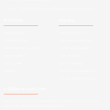
Adres :
1. Sok Büyük Sanayi Bölgesi Gazimağusa / K.K.T.C
Kurumsal
Alışveriş
Hakkımızda
Satış Sözleşmesi
Kurumsal Satış
Ödeme ve Teslimat
Sıkça Sorulan Sorular
Gizlilik ve Güvenlik
Kargo Takibi
İade ve İptal
Yeni Üyelik
Garanti Şartları
İletişim
Hesap Numaralarımız
Havale Bildirim Formu
E-Bülten'e Kayıt Olun
Haber listemize kayıt olarak kampanyalardan,indirim ve yeni
ürünlerden ilk siz haberdar olabilirsiniz.