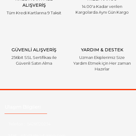
ALIŞVERİŞ
14:00'a Kadar verilen
Kargolarda Aynı Gün Kargo
Tüm Kredi Kartlarına 9 Taksit
Gönder
GÜVENLİ ALIŞVERİŞ
YARDIM & DESTEK
256bit SSL Sertifikası ile
Uzman Ekiplerimiz Size
Güvenli Satın Alma
Yardım Etmek için Her zaman
Hazırlar
Ulaşım Bilgileri
Telefon :
5428720234
Mail :
info@aksoytuning.com