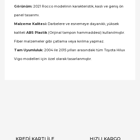
Görünüm:
2021 Rocco modelinin karakteristik, kaslı ve geniş ön
panel tasarımı.
Malzeme Kalitesi:
Darbelere ve esnemeye dayanıklı, yüksek
kaliteli
ABS Plastik
(Orijinal tampon hammaddesi) kullanılmıştır.
Fiber malzemeler gibi çatlama veya kırılma yapmaz.
Tam Uyumluluk:
2004 ile 2015 yılları arasındaki tüm Toyota Hilux
Vigo modelleri için özel olarak tasarlanmıştır.
Bu ürünün fiyat bilgisi, resim, ürün açıklamalarında
ve diğer konularda yetersiz gördüğünüz noktaları
Bu ürüne ilk yorumu siz yapın!
öneri formunu kullanarak tarafımıza iletebilirsiniz.
Görüş ve önerileriniz için teşekkür ederiz.
Yorum Yaz
Ürün resmi kalitesiz, bozuk veya görüntülenemiyor.
Ürün açıklamasında eksik bilgiler bulunuyor.
Ürün bilgilerinde hatalar bulunuyor.
Ürün fiyatı diğer sitelerden daha pahalı.
KREDİ KARTI İLE
HIZLI KARGO
Bu ürüne benzer farklı alternatifler olmalı.