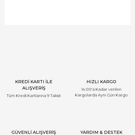
Bu ürünün fiyat bilgisi, resim, ürün açıklamalarında
ve diğer konularda yetersiz gördüğünüz noktaları
Bu ürüne ilk yorumu siz yapın!
öneri formunu kullanarak tarafımıza iletebilirsiniz.
Görüş ve önerileriniz için teşekkür ederiz.
Yorum Yaz
Ürün resmi kalitesiz, bozuk veya görüntülenemiyor.
Ürün açıklamasında eksik bilgiler bulunuyor.
Ürün bilgilerinde hatalar bulunuyor.
Ürün fiyatı diğer sitelerden daha pahalı.
KREDİ KARTI İLE
HIZLI KARGO
Bu ürüne benzer farklı alternatifler olmalı.
ALIŞVERİŞ
14:00'a Kadar verilen
Kargolarda Aynı Gün Kargo
Tüm Kredi Kartlarına 9 Taksit
Gönder
GÜVENLİ ALIŞVERİŞ
YARDIM & DESTEK