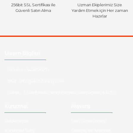
256bit SSL Sertifikası ile
Uzman Ekiplerimiz Size
Güvenli Satın Alma
Yardım Etmek için Her zaman
Hazırlar
Ulaşım Bilgileri
Telefon :
5428720234
Mail :
info@aksoytuning.com
Adres :
1. Sok Büyük Sanayi Bölgesi Gazimağusa / K.K.T.C
Kurumsal
Alışveriş
Hakkımızda
Satış Sözleşmesi
Kurumsal Satış
Ödeme ve Teslimat