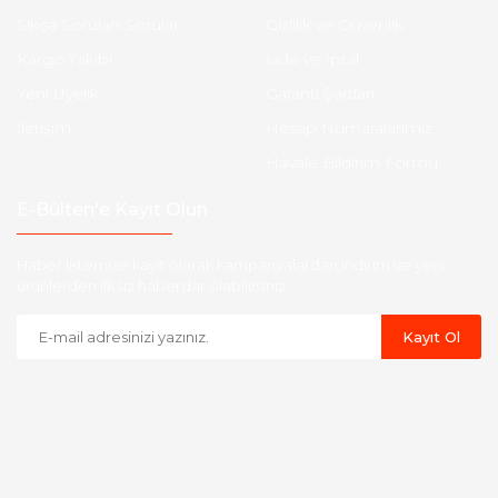
Sıkça Sorulan Sorular
Gizlilik ve Güvenlik
Kargo Takibi
İade ve İptal
Yeni Üyelik
Garanti Şartları
İletişim
Hesap Numaralarımız
Havale Bildirim Formu
E-Bülten'e Kayıt Olun
Haber listemize kayıt olarak kampanyalardan,indirim ve yeni
ürünlerden ilk siz haberdar olabilirsiniz.
Kayıt Ol