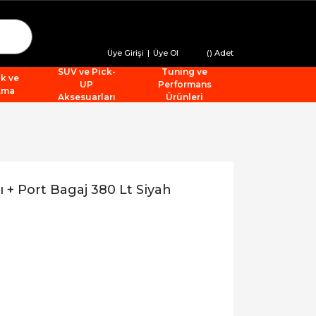
Üye Girişi
|
Üye Ol
(
) Adet
SUV ve Pick-
Tuning ve
ik ve
UP
Performans
tma
Aksesuarları
Ürünleri
 + Port Bagaj 380 Lt Siyah