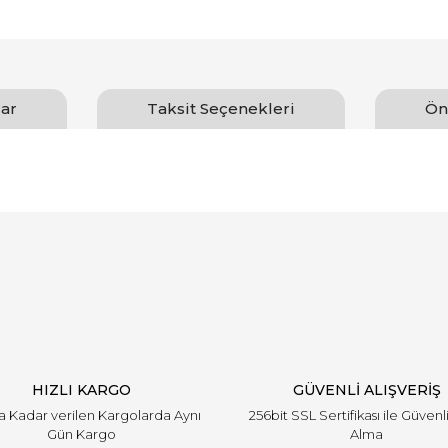
ar
Taksit Seçenekleri
Ön
arında ve diğer konularda yetersiz gördüğünüz noktaları öneri formunu ku
Bu ürüne ilk yorumu siz yapın!
emiyor.
Yorum Yaz
HIZLI KARGO
GÜVENLİ ALIŞVERİŞ
'a Kadar verilen Kargolarda Aynı
256bit SSL Sertifikası ile Güvenl
Gün Kargo
Alma