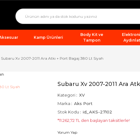
Body Kit ve
Elektron
 Aksesuar
Kamp Ürünleri
Tampon
Aydınla
Subaru Xv 2007-2011 Ara Atkı + Port Bagaj 380 Lt Siyah
Subaru Xv 2007-2011 Ara Atkı
Kategori
XV
Marka
Aks Port
Stok Kodu
id_AKS-27102
*11.262,72 TL den başlayan taksitlerle!
Yorum Yap