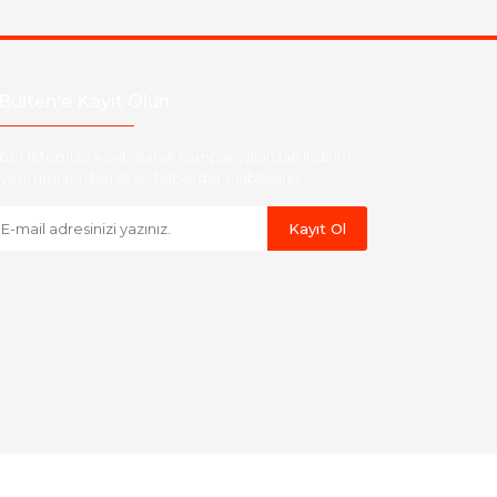
Bülten'e Kayıt Olun
ber listemize kayıt olarak kampanyalardan,indirim
yeni ürünlerden ilk siz haberdar olabilirsiniz.
Kayıt Ol