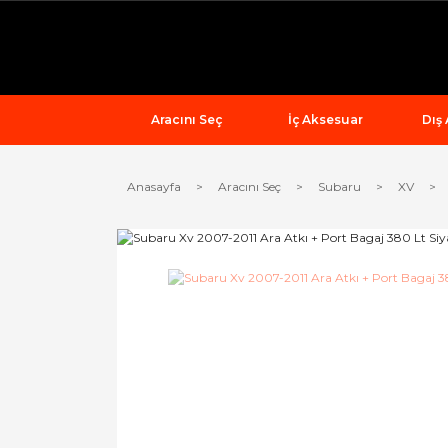
Aracını Seç
İç Aksesuar
Dış
Anasayfa
Aracını Seç
Subaru
XV