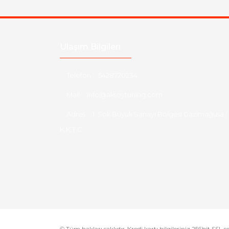
Ulaşım Bilgileri
Telefon :
5428720234
Mail :
info@aksoytuning.com
Adres :
1. Sok Büyük Sanayi Bölgesi Gazimağusa /
K.K.T.C
© Tüm hakları saklıdır. Kredi kartı bilgileriniz 256bit SSL s