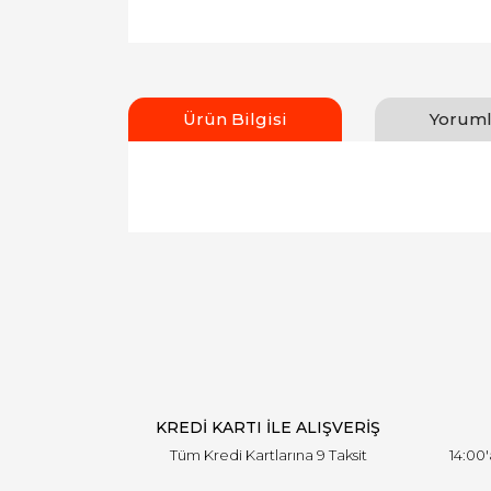
Ürün Bilgisi
Yoruml
Bu ürünün fiyat bilgisi, resim, ürün açıklamal
Görüş ve önerileriniz için teşekkür ederiz.
Ürün resmi kalitesiz, bozuk veya görüntülen
Ürün açıklamasında eksik bilgiler bulunuyor.
Ürün bilgilerinde hatalar bulunuyor.
Ürün fiyatı diğer sitelerden daha pahalı.
Bu ürüne benzer farklı alternatifler olmalı.
KREDİ KARTI İLE ALIŞVERİŞ
Tüm Kredi Kartlarına 9 Taksit
14:00