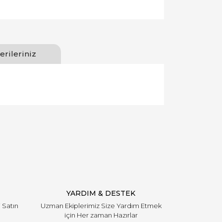
erileriniz
llanarak tarafımıza iletebilirsiniz.
YARDIM & DESTEK
i Satın
Uzman Ekiplerimiz Size Yardım Etmek
için Her zaman Hazırlar