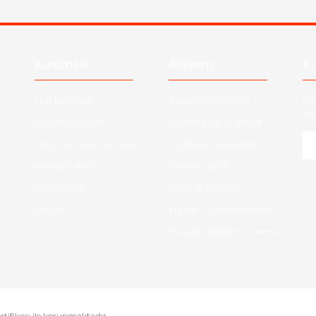
Gönder
Kurumsal
Alışveriş
E-
Hakkımızda
Satış Sözleşmesi
Ha
ve 
Kurumsal Satış
Ödeme ve Teslimat
Sıkça Sorulan Sorular
Gizlilik ve Güvenlik
Kargo Takibi
İade ve İptal
Yeni Üyelik
Garanti Şartları
İletişim
Hesap Numaralarımız
Havale Bildirim Formu
ertifikası ile korunmaktadır.