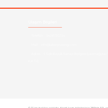
Ulaşım Bilgileri
Telefon :
5428720234
Mail :
info@aksoytuning.com
Adres :
1. Sok Büyük Sanayi Bölgesi Gazimağusa /
K.K.T.C
© Tüm hakları saklıdır. Kredi kartı bilgileriniz 256bit SSL s