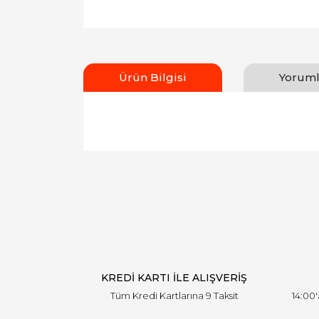
Ürün Bilgisi
Yoruml
Bu ürünün fiyat bilgisi, resim, ürün açıklamal
Görüş ve önerileriniz için teşekkür ederiz.
Ürün resmi kalitesiz, bozuk veya görüntülen
Ürün açıklamasında eksik bilgiler bulunuyor.
Ürün bilgilerinde hatalar bulunuyor.
Ürün fiyatı diğer sitelerden daha pahalı.
Bu ürüne benzer farklı alternatifler olmalı.
KREDİ KARTI İLE ALIŞVERİŞ
Tüm Kredi Kartlarına 9 Taksit
14:00