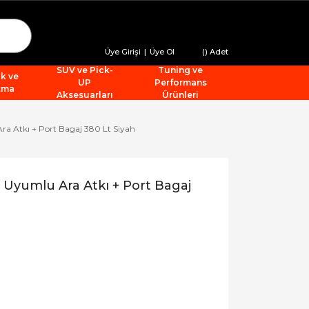
Üye Girişi
|
Üye Ol
(
) Adet
SUV ve Pick-
Tuning ve
ik ve
UP
Performans
tma
Aksesuarları
Ürünleri
a Atkı + Port Bagaj 380 Lt Siyah
 Uyumlu Ara Atkı + Port Bagaj