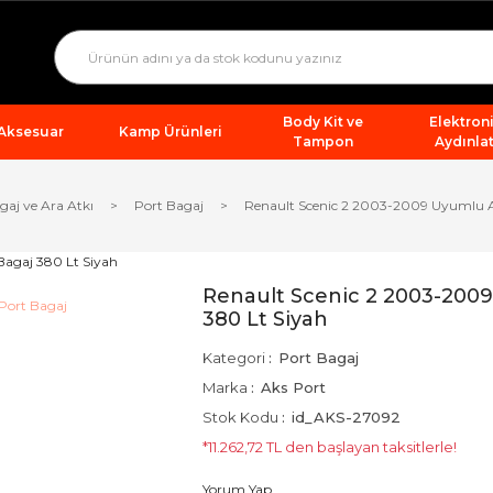
Body Kit ve
Elektron
 Aksesuar
Kamp Ürünleri
Tampon
Aydınla
gaj ve Ara Atkı
Port Bagaj
Renault Scenic 2 2003-2009 Uyumlu Ar
Renault Scenic 2 2003-2009
380 Lt Siyah
Kategori
Port Bagaj
Marka
Aks Port
Stok Kodu
id_AKS-27092
*11.262,72 TL den başlayan taksitlerle!
Yorum Yap