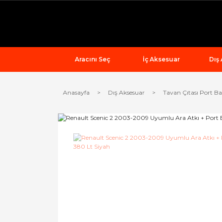
Aracını Seç
İç Aksesuar
Dış
Anasayfa
Dış Aksesuar
Tavan Çıtası Port Ba