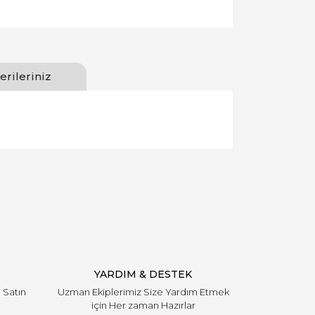
erileriniz
llanarak tarafımıza iletebilirsiniz.
YARDIM & DESTEK
i Satın
Uzman Ekiplerimiz Size Yardım Etmek
için Her zaman Hazırlar