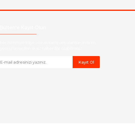
Bülten'e Kayıt Olun
ber listemize kayıt olarak kampanyalardan,indirim
yeni ürünlerden ilk siz haberdar olabilirsiniz.
Kayıt Ol