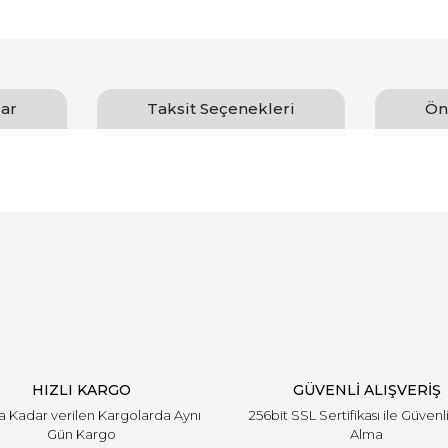
ar
Taksit Seçenekleri
Ön
arında ve diğer konularda yetersiz gördüğünüz noktaları öneri formunu ku
Bu ürüne ilk yorumu siz yapın!
emiyor.
Yorum Yaz
HIZLI KARGO
GÜVENLİ ALIŞVERİŞ
'a Kadar verilen Kargolarda Aynı
256bit SSL Sertifikası ile Güvenl
Gün Kargo
Alma