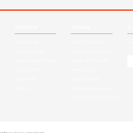
Gönder
Kurumsal
Alışveriş
E-
Hakkımızda
Satış Sözleşmesi
Ha
ve 
Kurumsal Satış
Ödeme ve Teslimat
Sıkça Sorulan Sorular
Gizlilik ve Güvenlik
Kargo Takibi
İade ve İptal
Yeni Üyelik
Garanti Şartları
İletişim
Hesap Numaralarımız
Havale Bildirim Formu
ertifikası ile korunmaktadır.