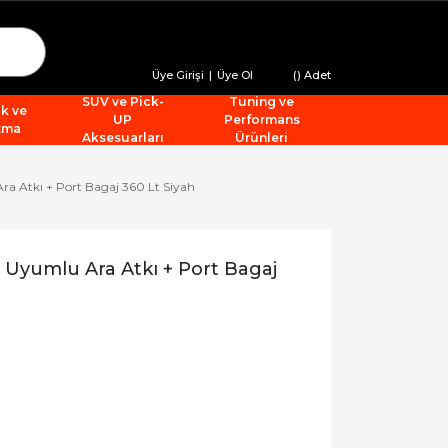
Üye Girişi
|
Üye Ol
(
) Adet
SUV ve Pick-
Tuning ve
ik ve
UP
Performans
tma
Aksesuarları
Ürünleri
a Atkı + Port Bagaj 360 Lt Siyah
 Uyumlu Ara Atkı + Port Bagaj