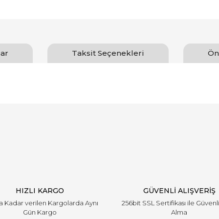
ar
Taksit Seçenekleri
Ön
arında ve diğer konularda yetersiz gördüğünüz noktaları öneri formunu ku
Bu ürüne ilk yorumu siz yapın!
emiyor.
Yorum Yaz
HIZLI KARGO
GÜVENLİ ALIŞVERİŞ
'a Kadar verilen Kargolarda Aynı
256bit SSL Sertifikası ile Güvenl
Gün Kargo
Alma