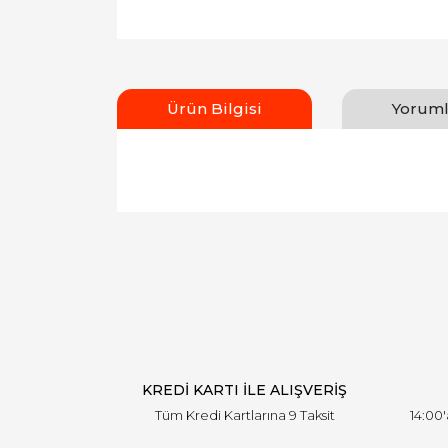
Ürün Bilgisi
Yoruml
Bu ürünün fiyat bilgisi, resim, ürün açıklamal
Görüş ve önerileriniz için teşekkür ederiz.
Ürün resmi kalitesiz, bozuk veya görüntülen
Ürün açıklamasında eksik bilgiler bulunuyor.
Ürün bilgilerinde hatalar bulunuyor.
Ürün fiyatı diğer sitelerden daha pahalı.
Bu ürüne benzer farklı alternatifler olmalı.
KREDİ KARTI İLE ALIŞVERİŞ
Tüm Kredi Kartlarına 9 Taksit
14:00