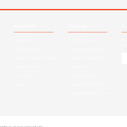
Gönder
Kurumsal
Alışveriş
E-
Hakkımızda
Satış Sözleşmesi
Ha
ve 
Kurumsal Satış
Ödeme ve Teslimat
Sıkça Sorulan Sorular
Gizlilik ve Güvenlik
Kargo Takibi
İade ve İptal
Yeni Üyelik
Garanti Şartları
İletişim
Hesap Numaralarımız
Havale Bildirim Formu
ertifikası ile korunmaktadır.