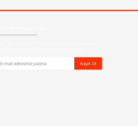
Bülten'e Kayıt Olun
ber listemize kayıt olarak kampanyalardan,indirim
yeni ürünlerden ilk siz haberdar olabilirsiniz.
Kayıt Ol