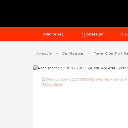
Aracını Seç
İç Aksesuar
Dış
Anasayfa
Dış Aksesuar
Tavan Çıtası Port Ba