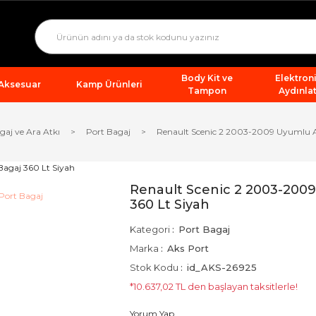
Body Kit ve
Elektron
 Aksesuar
Kamp Ürünleri
Tampon
Aydınla
gaj ve Ara Atkı
Port Bagaj
Renault Scenic 2 2003-2009 Uyumlu Ar
Renault Scenic 2 2003-2009
360 Lt Siyah
Kategori
Port Bagaj
Marka
Aks Port
Stok Kodu
id_AKS-26925
*10.637,02 TL den başlayan taksitlerle!
Yorum Yap