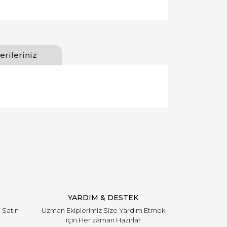
erileriniz
llanarak tarafımıza iletebilirsiniz.
YARDIM & DESTEK
i Satın
Uzman Ekiplerimiz Size Yardım Etmek
için Her zaman Hazırlar