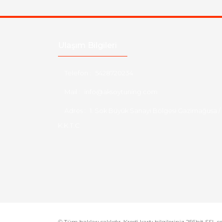
Ulaşım Bilgileri
Telefon :
5428720234
Mail :
info@aksoytuning.com
Adres :
1. Sok Büyük Sanayi Bölgesi Gazimağusa /
K.K.T.C
© Tüm hakları saklıdır. Kredi kartı bilgileriniz 256bit SSL s