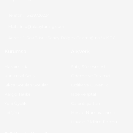
Telefon :
5428720234
Mail :
info@aksoytuning.com
Adres :
1. Sok Büyük Sanayi Bölgesi Gazimağusa / K.K.T.C
Kurumsal
Alışveriş
Hakkımızda
Satış Sözleşmesi
Kurumsal Satış
Ödeme ve Teslimat
Sıkça Sorulan Sorular
Gizlilik ve Güvenlik
Kargo Takibi
İade ve İptal
Yeni Üyelik
Garanti Şartları
İletişim
Hesap Numaralarımız
Havale Bildirim Formu