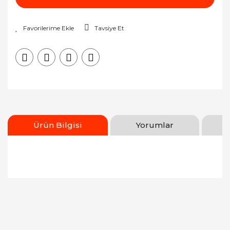
Tavsiye Et
Ürün Bilgisi
Yorumlar
Bu ürünün fiyat bilgisi, resim, ürün açıklamalarında
ve diğer konularda yetersiz gördüğünüz noktaları
Bu ürüne ilk yorumu siz yapın!
öneri formunu kullanarak tarafımıza iletebilirsiniz.
Görüş ve önerileriniz için teşekkür ederiz.
Yorum Yaz
Ürün resmi kalitesiz, bozuk veya görüntülenemiyor.