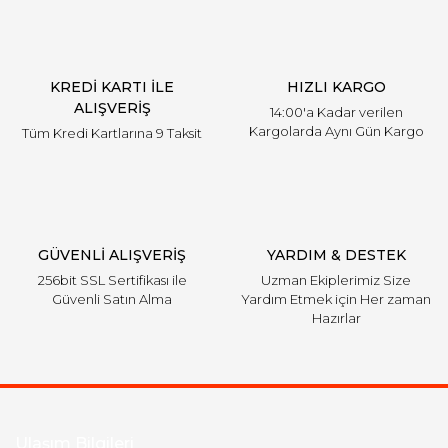
Ürün açıklamasında eksik bilgiler bulunuyor.
Ürün bilgilerinde hatalar bulunuyor.
Ürün fiyatı diğer sitelerden daha pahalı.
KREDİ KARTI İLE
HIZLI KARGO
Bu ürüne benzer farklı alternatifler olmalı.
ALIŞVERİŞ
14:00'a Kadar verilen
Kargolarda Aynı Gün Kargo
Tüm Kredi Kartlarına 9 Taksit
Gönder
GÜVENLİ ALIŞVERİŞ
YARDIM & DESTEK
256bit SSL Sertifikası ile
Uzman Ekiplerimiz Size
Güvenli Satın Alma
Yardım Etmek için Her zaman
Hazırlar
Ulaşım Bilgileri