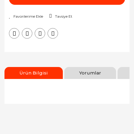
Tavsiye Et
Ürün Bilgisi
Yorumlar
Bu ürünün fiyat bilgisi, resim, ürün açıklamalarında
ve diğer konularda yetersiz gördüğünüz noktaları
Bu ürüne ilk yorumu siz yapın!
öneri formunu kullanarak tarafımıza iletebilirsiniz.
Görüş ve önerileriniz için teşekkür ederiz.
Yorum Yaz
Ürün resmi kalitesiz, bozuk veya görüntülenemiyor.