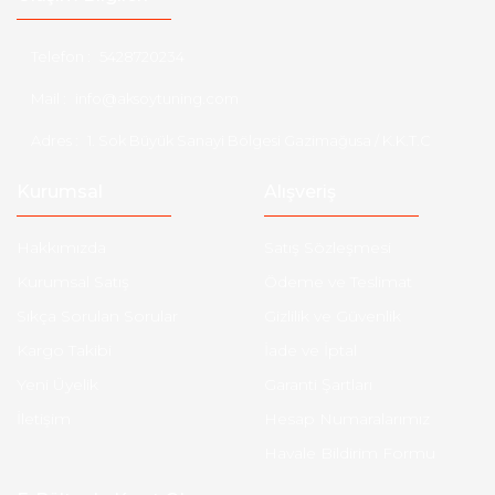
Telefon :
5428720234
Mail :
info@aksoytuning.com
Adres :
1. Sok Büyük Sanayi Bölgesi Gazimağusa / K.K.T.C
Kurumsal
Alışveriş
Hakkımızda
Satış Sözleşmesi
Kurumsal Satış
Ödeme ve Teslimat
Sıkça Sorulan Sorular
Gizlilik ve Güvenlik
Kargo Takibi
İade ve İptal
Yeni Üyelik
Garanti Şartları
İletişim
Hesap Numaralarımız
Havale Bildirim Formu