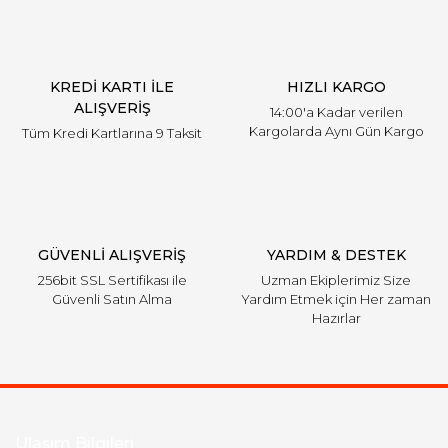
Ürün açıklamasında eksik bilgiler bulunuyor.
Ürün bilgilerinde hatalar bulunuyor.
Ürün fiyatı diğer sitelerden daha pahalı.
KREDİ KARTI İLE
HIZLI KARGO
Bu ürüne benzer farklı alternatifler olmalı.
ALIŞVERİŞ
14:00'a Kadar verilen
Kargolarda Aynı Gün Kargo
Tüm Kredi Kartlarına 9 Taksit
Gönder
GÜVENLİ ALIŞVERİŞ
YARDIM & DESTEK
256bit SSL Sertifikası ile
Uzman Ekiplerimiz Size
Güvenli Satın Alma
Yardım Etmek için Her zaman
Hazırlar
Ulaşım Bilgileri