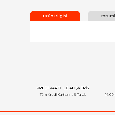
Ürün Bilgisi
Yoruml
Bu ürünün fiyat bilgisi, resim, ürün açıklamal
Görüş ve önerileriniz için teşekkür ederiz.
Ürün resmi kalitesiz, bozuk veya görüntülen
Ürün açıklamasında eksik bilgiler bulunuyor.
Ürün bilgilerinde hatalar bulunuyor.
Ürün fiyatı diğer sitelerden daha pahalı.
Bu ürüne benzer farklı alternatifler olmalı.
KREDİ KARTI İLE ALIŞVERİŞ
Tüm Kredi Kartlarına 9 Taksit
14:00