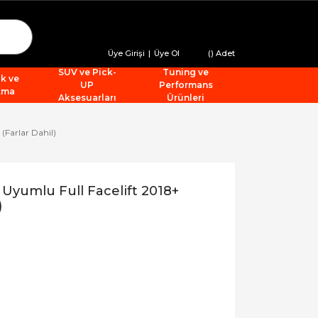
Üye Girişi
|
Üye Ol
(
) Adet
SUV ve Pick-
Tuning ve
ik ve
UP
Performans
tma
Aksesuarları
Ürünleri
(Farlar Dahil)
Uyumlu Full Facelift 2018+
)