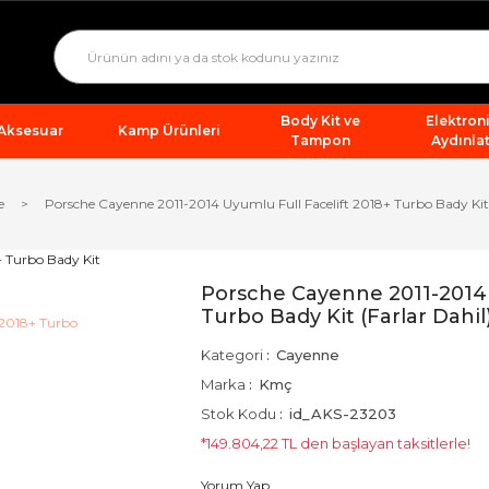
Body Kit ve
Elektron
 Aksesuar
Kamp Ürünleri
Tampon
Aydınla
e
Porsche Cayenne 2011-2014 Uyumlu Full Facelift 2018+ Turbo Bady Kit 
Porsche Cayenne 2011-2014 
Turbo Bady Kit (Farlar Dahil
Kategori
Cayenne
Marka
Kmç
Stok Kodu
id_AKS-23203
*149.804,22 TL den başlayan taksitlerle!
Yorum Yap