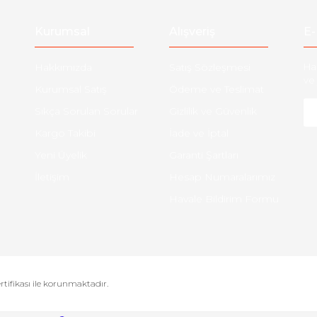
Kurumsal
Alışveriş
E-
Hakkımızda
Satış Sözleşmesi
Ha
ve 
Kurumsal Satış
Ödeme ve Teslimat
Sıkça Sorulan Sorular
Gizlilik ve Güvenlik
Kargo Takibi
İade ve İptal
Yeni Üyelik
Garanti Şartları
İletişim
Hesap Numaralarımız
Havale Bildirim Formu
ertifikası ile korunmaktadır.