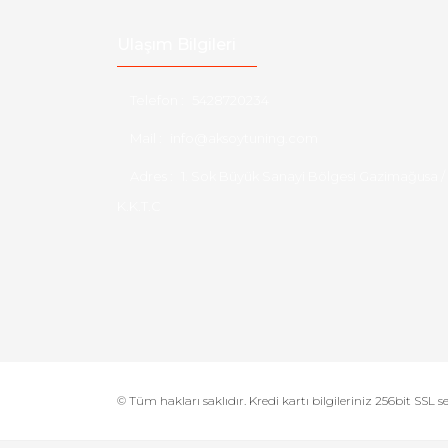
Ulaşım Bilgileri
Telefon :
5428720234
Mail :
info@aksoytuning.com
Adres :
1. Sok Büyük Sanayi Bölgesi Gazimağusa /
K.K.T.C
© Tüm hakları saklıdır. Kredi kartı bilgileriniz 256bit SSL s