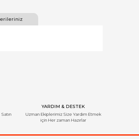
erileriniz
llanarak tarafımıza iletebilirsiniz.
YARDIM & DESTEK
i Satın
Uzman Ekiplerimiz Size Yardım Etmek
için Her zaman Hazırlar