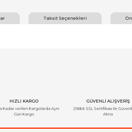
ar
Taksit Seçenekleri
Ön
arında ve diğer konularda yetersiz gördüğünüz noktaları öneri formunu ku
Bu ürüne ilk yorumu siz yapın!
emiyor.
Yorum Yaz
HIZLI KARGO
GÜVENLİ ALIŞVERİŞ
'a Kadar verilen Kargolarda Aynı
256bit SSL Sertifikası ile Güvenl
Gün Kargo
Alma
Gönder