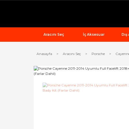
Aracını Seç
İç Aksesuar
Dış
Anasayfa
Aracını Seç
Porsche
Cayenn