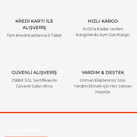
Ürün bilgilerinde hatalar bulunuyor.
Ürün fiyatı diğer sitelerden daha pahalı.
KREDİ KARTI İLE
HIZLI KARGO
Bu ürüne benzer farklı alternatifler olmalı.
ALIŞVERİŞ
14:00'a Kadar verilen
Kargolarda Aynı Gün Kargo
Tüm Kredi Kartlarına 9 Taksit
Gönder
GÜVENLİ ALIŞVERİŞ
YARDIM & DESTEK
256bit SSL Sertifikası ile
Uzman Ekiplerimiz Size
Güvenli Satın Alma
Yardım Etmek için Her zaman
Hazırlar
Ulaşım Bilgileri