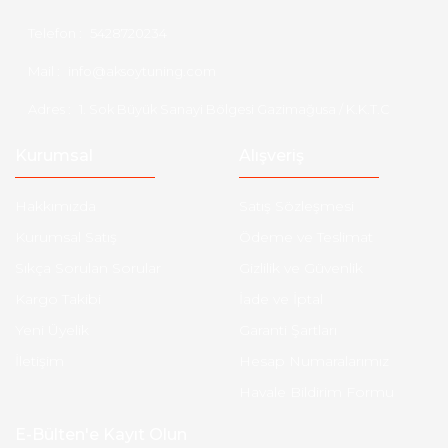
Telefon :
5428720234
Mail :
info@aksoytuning.com
Adres :
1. Sok Büyük Sanayi Bölgesi Gazimağusa / K.K.T.C
Kurumsal
Alışveriş
Hakkımızda
Satış Sözleşmesi
Kurumsal Satış
Ödeme ve Teslimat
Sıkça Sorulan Sorular
Gizlilik ve Güvenlik
Kargo Takibi
İade ve İptal
Yeni Üyelik
Garanti Şartları
İletişim
Hesap Numaralarımız
Havale Bildirim Formu
E-Bülten'e Kayıt Olun