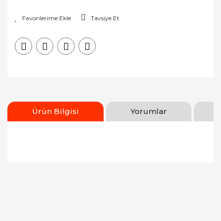
Tavsiye Et
Ürün Bilgisi
Yorumlar
Bu ürünün fiyat bilgisi, resim, ürün açıklamalarında
ve diğer konularda yetersiz gördüğünüz noktaları
Bu ürüne ilk yorumu siz yapın!
öneri formunu kullanarak tarafımıza iletebilirsiniz.
Görüş ve önerileriniz için teşekkür ederiz.
Yorum Yaz
Ürün resmi kalitesiz, bozuk veya görüntülenemiyor.
Ürün açıklamasında eksik bilgiler bulunuyor.