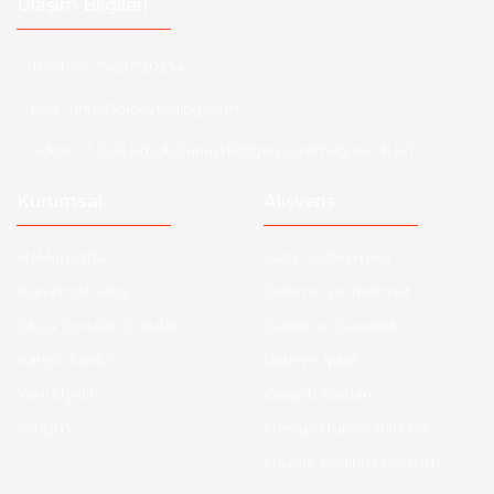
Ulaşım Bilgileri
Telefon :
5428720234
Mail :
info@aksoytuning.com
Adres :
1. Sok Büyük Sanayi Bölgesi Gazimağusa / K.K.T.C
Kurumsal
Alışveriş
Hakkımızda
Satış Sözleşmesi
Kurumsal Satış
Ödeme ve Teslimat
Sıkça Sorulan Sorular
Gizlilik ve Güvenlik
Kargo Takibi
İade ve İptal
Yeni Üyelik
Garanti Şartları
İletişim
Hesap Numaralarımız
Havale Bildirim Formu