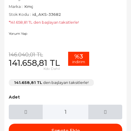
Marka
Kmç
Stok Kodu
id_AKS-33682
*141.658,81 TL den başlayan taksitlerle!
Yorum Yap
146.040,01 TL
%3
141.658,81 TL
indirim
Kdv Dahil
141.658,81 TL
den başlayan taksitlerle!
Adet
Sepete Ekle