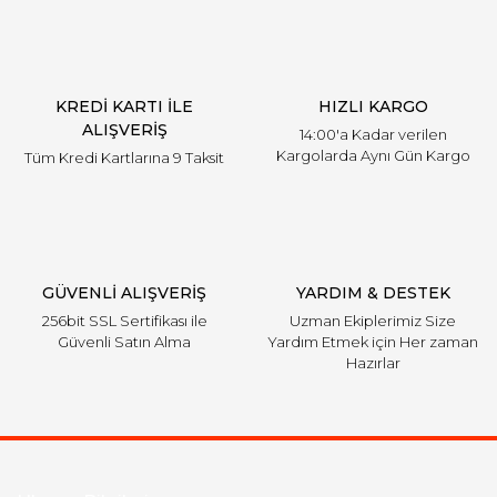
Ürün açıklamasında eksik bilgiler bulunuyor.
Ürün bilgilerinde hatalar bulunuyor.
Ürün fiyatı diğer sitelerden daha pahalı.
KREDİ KARTI İLE
HIZLI KARGO
Bu ürüne benzer farklı alternatifler olmalı.
ALIŞVERİŞ
14:00'a Kadar verilen
Kargolarda Aynı Gün Kargo
Tüm Kredi Kartlarına 9 Taksit
Gönder
GÜVENLİ ALIŞVERİŞ
YARDIM & DESTEK
256bit SSL Sertifikası ile
Uzman Ekiplerimiz Size
Güvenli Satın Alma
Yardım Etmek için Her zaman
Hazırlar