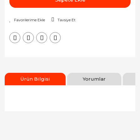
Tavsiye Et
Ürün Bilgisi
Yorumlar
Bu ürünün fiyat bilgisi, resim, ürün açıklamalarında
ve diğer konularda yetersiz gördüğünüz noktaları
Bu ürüne ilk yorumu siz yapın!
öneri formunu kullanarak tarafımıza iletebilirsiniz.
Görüş ve önerileriniz için teşekkür ederiz.
Yorum Yaz
Ürün resmi kalitesiz, bozuk veya görüntülenemiyor.