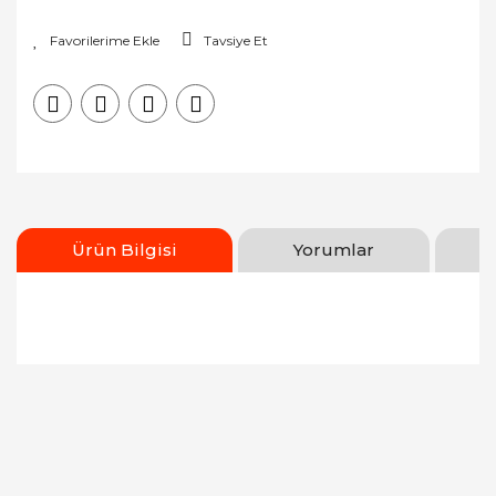
Tavsiye Et
Ürün Bilgisi
Yorumlar
Bu ürünün fiyat bilgisi, resim, ürün açıklamalarında
ve diğer konularda yetersiz gördüğünüz noktaları
Bu ürüne ilk yorumu siz yapın!
öneri formunu kullanarak tarafımıza iletebilirsiniz.
Görüş ve önerileriniz için teşekkür ederiz.
Yorum Yaz
Ürün resmi kalitesiz, bozuk veya görüntülenemiyor.
Ürün açıklamasında eksik bilgiler bulunuyor.