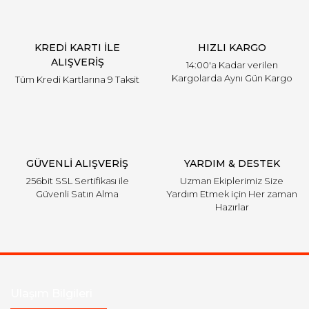
Ürün bilgilerinde hatalar bulunuyor.
Ürün fiyatı diğer sitelerden daha pahalı.
KREDİ KARTI İLE
HIZLI KARGO
Bu ürüne benzer farklı alternatifler olmalı.
ALIŞVERİŞ
14:00'a Kadar verilen
Kargolarda Aynı Gün Kargo
Tüm Kredi Kartlarına 9 Taksit
Gönder
GÜVENLİ ALIŞVERİŞ
YARDIM & DESTEK
256bit SSL Sertifikası ile
Uzman Ekiplerimiz Size
Güvenli Satın Alma
Yardım Etmek için Her zaman
Hazırlar
Ulaşım Bilgileri