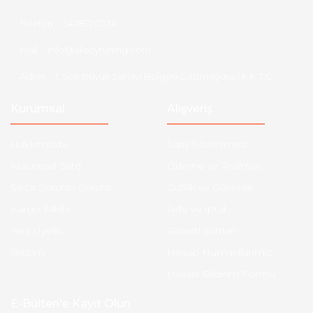
Telefon :
5428720234
Mail :
info@aksoytuning.com
Adres :
1. Sok Büyük Sanayi Bölgesi Gazimağusa / K.K.T.C
Kurumsal
Alışveriş
Hakkımızda
Satış Sözleşmesi
Kurumsal Satış
Ödeme ve Teslimat
Sıkça Sorulan Sorular
Gizlilik ve Güvenlik
Kargo Takibi
İade ve İptal
Yeni Üyelik
Garanti Şartları
İletişim
Hesap Numaralarımız
Havale Bildirim Formu
E-Bülten'e Kayıt Olun