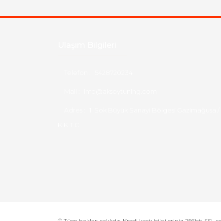
Ulaşım Bilgileri
Telefon :
5428720234
Mail :
info@aksoytuning.com
Adres :
1. Sok Büyük Sanayi Bölgesi Gazimağusa /
K.K.T.C
© Tüm hakları saklıdır. Kredi kartı bilgileriniz 256bit SSL s