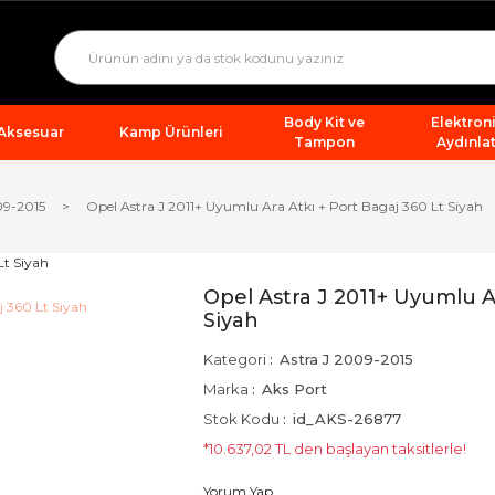
Body Kit ve
Elektron
 Aksesuar
Kamp Ürünleri
Tampon
Aydınla
09-2015
Opel Astra J 2011+ Uyumlu Ara Atkı + Port Bagaj 360 Lt Siyah
Opel Astra J 2011+ Uyumlu Ar
Siyah
Kategori
Astra J 2009-2015
Marka
Aks Port
Stok Kodu
id_AKS-26877
*10.637,02 TL den başlayan taksitlerle!
Yorum Yap