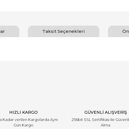
ar
Taksit Seçenekleri
Ön
arında ve diğer konularda yetersiz gördüğünüz noktaları öneri formunu ku
Bu ürüne ilk yorumu siz yapın!
emiyor.
Yorum Yaz
HIZLI KARGO
GÜVENLİ ALIŞVERİŞ
'a Kadar verilen Kargolarda Aynı
256bit SSL Sertifikası ile Güvenl
Gün Kargo
Alma