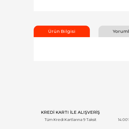
Ürün Bilgisi
Yoruml
Bu ürünün fiyat bilgisi, resim, ürün açıklamal
Görüş ve önerileriniz için teşekkür ederiz.
Ürün resmi kalitesiz, bozuk veya görüntülen
Ürün açıklamasında eksik bilgiler bulunuyor.
Ürün bilgilerinde hatalar bulunuyor.
Ürün fiyatı diğer sitelerden daha pahalı.
Bu ürüne benzer farklı alternatifler olmalı.
KREDİ KARTI İLE ALIŞVERİŞ
Tüm Kredi Kartlarına 9 Taksit
14:00