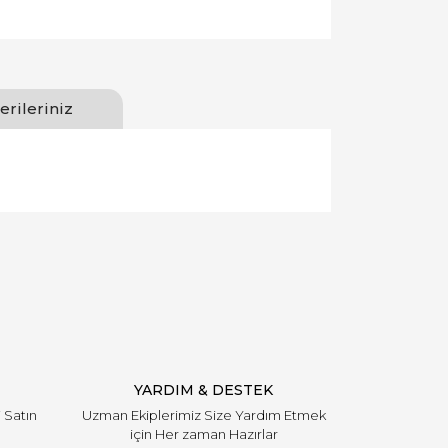
erileriniz
llanarak tarafımıza iletebilirsiniz.
YARDIM & DESTEK
i Satın
Uzman Ekiplerimiz Size Yardım Etmek
için Her zaman Hazırlar