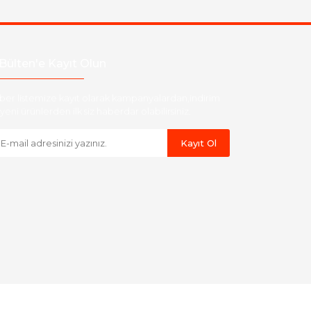
Bülten'e Kayıt Olun
ber listemize kayıt olarak kampanyalardan,indirim
yeni ürünlerden ilk siz haberdar olabilirsiniz.
Kayıt Ol