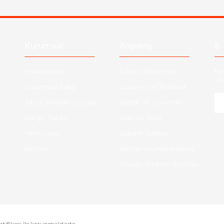
Gönder
Kurumsal
Alışveriş
E-
Hakkımızda
Satış Sözleşmesi
Ha
ve 
Kurumsal Satış
Ödeme ve Teslimat
Sıkça Sorulan Sorular
Gizlilik ve Güvenlik
Kargo Takibi
İade ve İptal
Yeni Üyelik
Garanti Şartları
İletişim
Hesap Numaralarımız
Havale Bildirim Formu
ertifikası ile korunmaktadır.