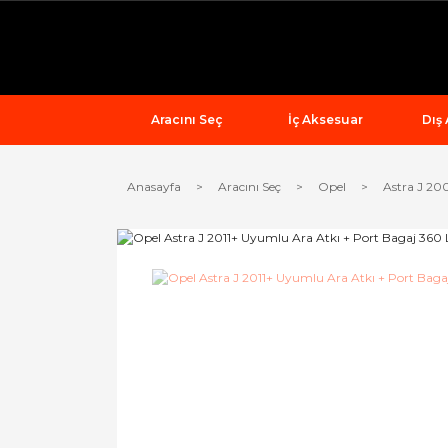
Aracını Seç
İç Aksesuar
Dış
Anasayfa
Aracını Seç
Opel
Astra J 20