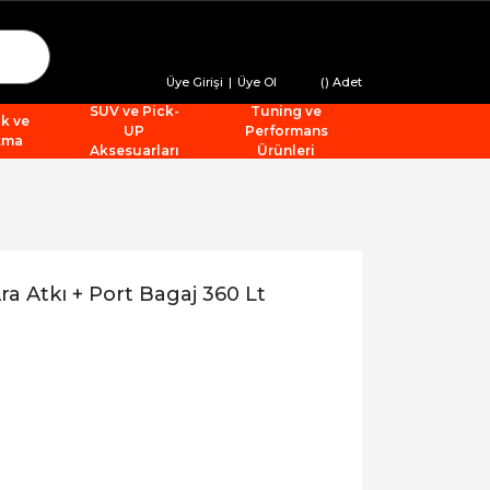
Üye Girişi
|
Üye Ol
(
) Adet
SUV ve Pick-
Tuning ve
ik ve
UP
Performans
tma
Aksesuarları
Ürünleri
a Atkı + Port Bagaj 360 Lt