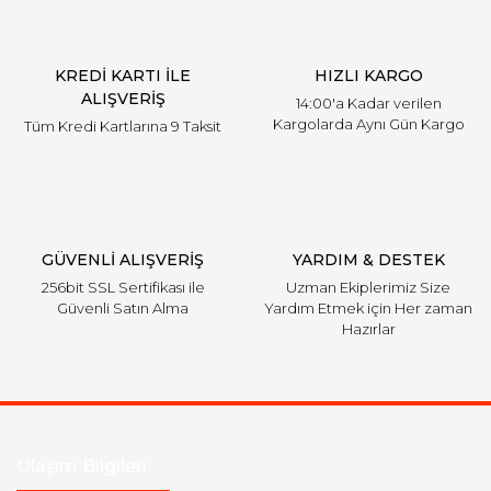
Ürün bilgilerinde hatalar bulunuyor.
Ürün fiyatı diğer sitelerden daha pahalı.
KREDİ KARTI İLE
HIZLI KARGO
Bu ürüne benzer farklı alternatifler olmalı.
ALIŞVERİŞ
14:00'a Kadar verilen
Kargolarda Aynı Gün Kargo
Tüm Kredi Kartlarına 9 Taksit
Gönder
GÜVENLİ ALIŞVERİŞ
YARDIM & DESTEK
256bit SSL Sertifikası ile
Uzman Ekiplerimiz Size
Güvenli Satın Alma
Yardım Etmek için Her zaman
Hazırlar
Ulaşım Bilgileri