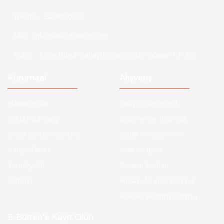
Telefon :
5428720234
Mail :
info@aksoytuning.com
Adres :
1. Sok Büyük Sanayi Bölgesi Gazimağusa / K.K.T.C
Kurumsal
Alışveriş
Hakkımızda
Satış Sözleşmesi
Kurumsal Satış
Ödeme ve Teslimat
Sıkça Sorulan Sorular
Gizlilik ve Güvenlik
Kargo Takibi
İade ve İptal
Yeni Üyelik
Garanti Şartları
İletişim
Hesap Numaralarımız
Havale Bildirim Formu
E-Bülten'e Kayıt Olun