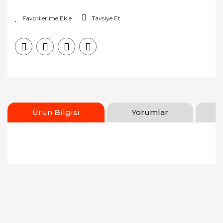
Tavsiye Et
Ürün Bilgisi
Yorumlar
Bu ürünün fiyat bilgisi, resim, ürün açıklamalarında
ve diğer konularda yetersiz gördüğünüz noktaları
Bu ürüne ilk yorumu siz yapın!
öneri formunu kullanarak tarafımıza iletebilirsiniz.
Görüş ve önerileriniz için teşekkür ederiz.
Yorum Yaz
Ürün resmi kalitesiz, bozuk veya görüntülenemiyor.
Ürün açıklamasında eksik bilgiler bulunuyor.