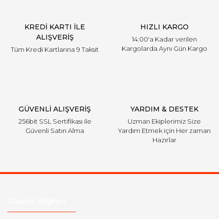
Ürün fiyatı diğer sitelerden daha pahalı.
KREDİ KARTI İLE
HIZLI KARGO
Bu ürüne benzer farklı alternatifler olmalı.
ALIŞVERİŞ
14:00'a Kadar verilen
Kargolarda Aynı Gün Kargo
Tüm Kredi Kartlarına 9 Taksit
Gönder
GÜVENLİ ALIŞVERİŞ
YARDIM & DESTEK
256bit SSL Sertifikası ile
Uzman Ekiplerimiz Size
Güvenli Satın Alma
Yardım Etmek için Her zaman
Hazırlar
Ulaşım Bilgileri