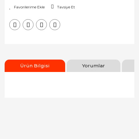
Tavsiye Et
Ürün Bilgisi
Yorumlar
Bu ürünün fiyat bilgisi, resim, ürün açıklamalarında
ve diğer konularda yetersiz gördüğünüz noktaları
Bu ürüne ilk yorumu siz yapın!
öneri formunu kullanarak tarafımıza iletebilirsiniz.
Görüş ve önerileriniz için teşekkür ederiz.
Yorum Yaz
Ürün resmi kalitesiz, bozuk veya görüntülenemiyor.
Ürün açıklamasında eksik bilgiler bulunuyor.
Ürün bilgilerinde hatalar bulunuyor.