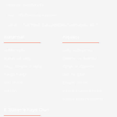
Telefon :
5428720234
Mail :
info@aksoytuning.com
Adres :
1. Sok Büyük Sanayi Bölgesi Gazimağusa / K.K.T.C
Kurumsal
Alışveriş
Hakkımızda
Satış Sözleşmesi
Kurumsal Satış
Ödeme ve Teslimat
Sıkça Sorulan Sorular
Gizlilik ve Güvenlik
Kargo Takibi
İade ve İptal
Yeni Üyelik
Garanti Şartları
İletişim
Hesap Numaralarımız
Havale Bildirim Formu
E-Bülten'e Kayıt Olun