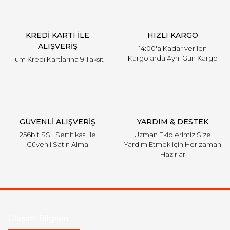
Ürün bilgilerinde hatalar bulunuyor.
Ürün fiyatı diğer sitelerden daha pahalı.
KREDİ KARTI İLE
HIZLI KARGO
Bu ürüne benzer farklı alternatifler olmalı.
ALIŞVERİŞ
14:00'a Kadar verilen
Kargolarda Aynı Gün Kargo
Tüm Kredi Kartlarına 9 Taksit
Gönder
GÜVENLİ ALIŞVERİŞ
YARDIM & DESTEK
256bit SSL Sertifikası ile
Uzman Ekiplerimiz Size
Güvenli Satın Alma
Yardım Etmek için Her zaman
Hazırlar
Ulaşım Bilgileri