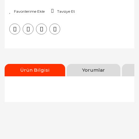
Tavsiye Et
Ürün Bilgisi
Yorumlar
Bu ürünün fiyat bilgisi, resim, ürün açıklamalarında
ve diğer konularda yetersiz gördüğünüz noktaları
Bu ürüne ilk yorumu siz yapın!
öneri formunu kullanarak tarafımıza iletebilirsiniz.
Görüş ve önerileriniz için teşekkür ederiz.
Yorum Yaz
Ürün resmi kalitesiz, bozuk veya görüntülenemiyor.
Ürün açıklamasında eksik bilgiler bulunuyor.