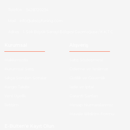
Telefon :
5428720234
Mail :
info@aksoytuning.com
Adres :
1. Sok Büyük Sanayi Bölgesi Gazimağusa / K.K.T.C
Kurumsal
Alışveriş
Hakkımızda
Satış Sözleşmesi
Kurumsal Satış
Ödeme ve Teslimat
Sıkça Sorulan Sorular
Gizlilik ve Güvenlik
Kargo Takibi
İade ve İptal
Yeni Üyelik
Garanti Şartları
İletişim
Hesap Numaralarımız
Havale Bildirim Formu
E-Bülten'e Kayıt Olun