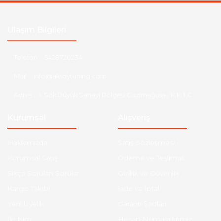
Ulaşım Bilgileri
Telefon :
5428720234
Mail :
info@aksoytuning.com
Adres :
1. Sok Büyük Sanayi Bölgesi Gazimağusa / K.K.T.C
Kurumsal
Alışveriş
Hakkımızda
Satış Sözleşmesi
Kurumsal Satış
Ödeme ve Teslimat
Sıkça Sorulan Sorular
Gizlilik ve Güvenlik
Kargo Takibi
İade ve İptal
Yeni Üyelik
Garanti Şartları
İletişim
Hesap Numaralarımız