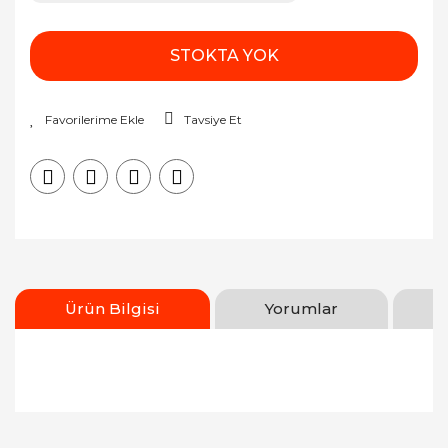
STOKTA YOK
Tavsiye Et
Ürün Bilgisi
Yorumlar
Bu ürünün fiyat bilgisi, resim, ürün açıklamalarında
ve diğer konularda yetersiz gördüğünüz noktaları
Bu ürüne ilk yorumu siz yapın!
öneri formunu kullanarak tarafımıza iletebilirsiniz.
Görüş ve önerileriniz için teşekkür ederiz.