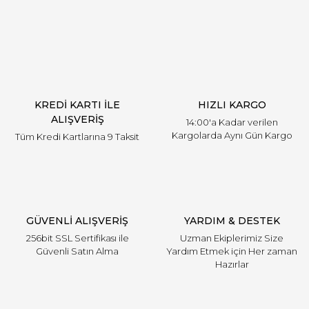
Yorum Yaz
Ürün resmi kalitesiz, bozuk veya görüntülenemiyor.
Ürün açıklamasında eksik bilgiler bulunuyor.
Ürün bilgilerinde hatalar bulunuyor.
Ürün fiyatı diğer sitelerden daha pahalı.
KREDİ KARTI İLE
HIZLI KARGO
Bu ürüne benzer farklı alternatifler olmalı.
ALIŞVERİŞ
14:00'a Kadar verilen
Kargolarda Aynı Gün Kargo
Tüm Kredi Kartlarına 9 Taksit
Gönder
GÜVENLİ ALIŞVERİŞ
YARDIM & DESTEK
256bit SSL Sertifikası ile
Uzman Ekiplerimiz Size
Güvenli Satın Alma
Yardım Etmek için Her zaman
Hazırlar