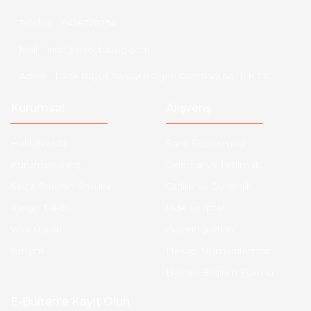
Telefon :
5428720234
Mail :
info@aksoytuning.com
Adres :
1. Sok Büyük Sanayi Bölgesi Gazimağusa / K.K.T.C
Kurumsal
Alışveriş
Hakkımızda
Satış Sözleşmesi
Kurumsal Satış
Ödeme ve Teslimat
Sıkça Sorulan Sorular
Gizlilik ve Güvenlik
Kargo Takibi
İade ve İptal
Yeni Üyelik
Garanti Şartları
İletişim
Hesap Numaralarımız
Havale Bildirim Formu
E-Bülten'e Kayıt Olun