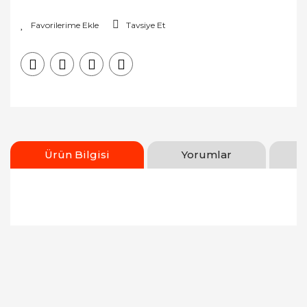
Tavsiye Et
Ürün Bilgisi
Yorumlar
Bu ürünün fiyat bilgisi, resim, ürün açıklamalarında
ve diğer konularda yetersiz gördüğünüz noktaları
Bu ürüne ilk yorumu siz yapın!
öneri formunu kullanarak tarafımıza iletebilirsiniz.
Görüş ve önerileriniz için teşekkür ederiz.
Yorum Yaz
Ürün resmi kalitesiz, bozuk veya görüntülenemiyor.
Ürün açıklamasında eksik bilgiler bulunuyor.