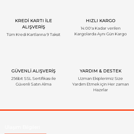
Ürün bilgilerinde hatalar bulunuyor.
Ürün fiyatı diğer sitelerden daha pahalı.
KREDİ KARTI İLE
HIZLI KARGO
Bu ürüne benzer farklı alternatifler olmalı.
ALIŞVERİŞ
14:00'a Kadar verilen
Kargolarda Aynı Gün Kargo
Tüm Kredi Kartlarına 9 Taksit
Gönder
GÜVENLİ ALIŞVERİŞ
YARDIM & DESTEK
256bit SSL Sertifikası ile
Uzman Ekiplerimiz Size
Güvenli Satın Alma
Yardım Etmek için Her zaman
Hazırlar
Ulaşım Bilgileri