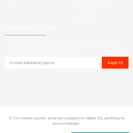
İletişim
Hesap Numaralarımız
Havale Bildirim Formu
E-Bülten'e Kayıt Olun
Haber listemize kayıt olarak kampanyalardan,indirim ve yeni
ürünlerden ilk siz haberdar olabilirsiniz.
Kayıt Ol
© Tüm hakları saklıdır. Kredi kartı bilgileriniz 256bit SSL sertifikası ile
korunmaktadır.