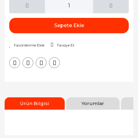
Sepete Ekle
Tavsiye Et
Ürün Bilgisi
Yorumlar
Bu ürünün fiyat bilgisi, resim, ürün açıklamalarında
ve diğer konularda yetersiz gördüğünüz noktaları
Bu ürüne ilk yorumu siz yapın!
öneri formunu kullanarak tarafımıza iletebilirsiniz.