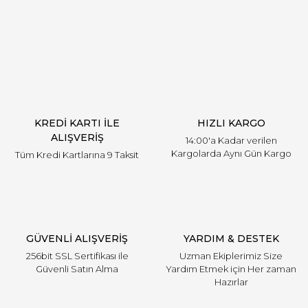
Görüş ve önerileriniz için teşekkür ederiz.
Yorum Yaz
Ürün resmi kalitesiz, bozuk veya görüntülenemiyor.
Ürün açıklamasında eksik bilgiler bulunuyor.
Ürün bilgilerinde hatalar bulunuyor.
Ürün fiyatı diğer sitelerden daha pahalı.
KREDİ KARTI İLE
HIZLI KARGO
Bu ürüne benzer farklı alternatifler olmalı.
ALIŞVERİŞ
14:00'a Kadar verilen
Kargolarda Aynı Gün Kargo
Tüm Kredi Kartlarına 9 Taksit
Gönder
GÜVENLİ ALIŞVERİŞ
YARDIM & DESTEK
256bit SSL Sertifikası ile
Uzman Ekiplerimiz Size
Güvenli Satın Alma
Yardım Etmek için Her zaman
Hazırlar