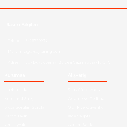
Ulaşım Bilgileri
Telefon :
5428720234
Mail :
info@aksoytuning.com
Adres :
1. Sok Büyük Sanayi Bölgesi Gazimağusa / K.K.T.C
Kurumsal
Alışveriş
Hakkımızda
Satış Sözleşmesi
Kurumsal Satış
Ödeme ve Teslimat
Sıkça Sorulan Sorular
Gizlilik ve Güvenlik
Kargo Takibi
İade ve İptal
Yeni Üyelik
Garanti Şartları