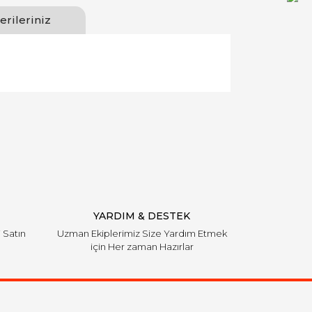
erileriniz
llanarak tarafımıza iletebilirsiniz.
YARDIM & DESTEK
i Satın
Uzman Ekiplerimiz Size Yardım Etmek
için Her zaman Hazırlar