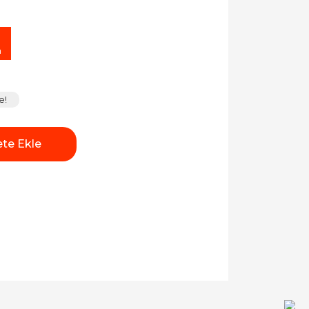
m
e!
te Ekle