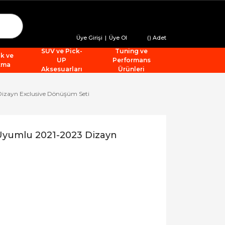
Üye Girişi
|
Üye Ol
(
) Adet
SUV ve Pick-
Tuning ve
ik ve
UP
Performans
tma
Aksesuarları
Ürünleri
izayn Exclusive Dönüşüm Seti
Uyumlu 2021-2023 Dizayn