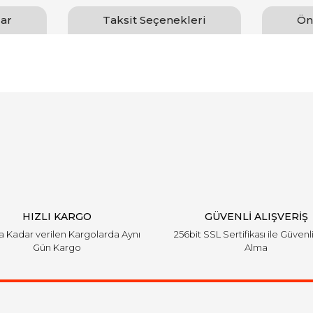
ar
Taksit Seçenekleri
Ön
arında ve diğer konularda yetersiz gördüğünüz noktaları öneri formunu ku
Bu ürüne ilk yorumu siz yapın!
emiyor.
Yorum Yaz
HIZLI KARGO
GÜVENLİ ALIŞVERİŞ
'a Kadar verilen Kargolarda Aynı
256bit SSL Sertifikası ile Güvenl
Gün Kargo
Alma
Gönder