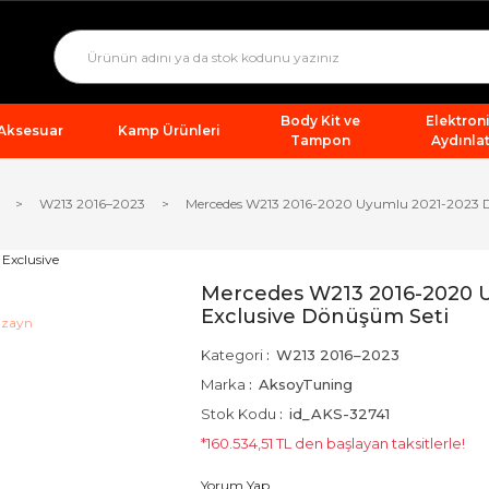
Body Kit ve
Elektron
 Aksesuar
Kamp Ürünleri
Tampon
Aydınla
W213 2016–2023
Mercedes W213 2016-2020 Uyumlu 2021-2023 D
Mercedes W213 2016-2020 
Exclusive Dönüşüm Seti
Kategori
W213 2016–2023
Marka
AksoyTuning
Stok Kodu
id_AKS-32741
*160.534,51 TL den başlayan taksitlerle!
Yorum Yap