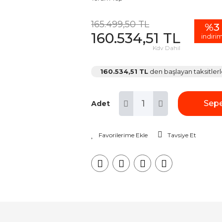
165.499,50 TL
%3
160.534,51 TL
indiri
Kdv Dahil
160.534,51 TL
den başlayan taksitlerl
Sepe
Adet
Tavsiye Et