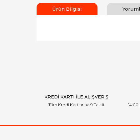
Ürün Bilgisi
Yoruml
Bu ürünün fiyat bilgisi, resim, ürün açıklamal
Görüş ve önerileriniz için teşekkür ederiz.
Ürün resmi kalitesiz, bozuk veya görüntülen
Ürün açıklamasında eksik bilgiler bulunuyor.
Ürün bilgilerinde hatalar bulunuyor.
Ürün fiyatı diğer sitelerden daha pahalı.
Bu ürüne benzer farklı alternatifler olmalı.
KREDİ KARTI İLE ALIŞVERİŞ
Tüm Kredi Kartlarına 9 Taksit
14:00