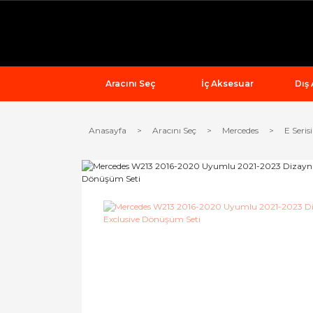
Aracını Seç
İç Aksesuar
Dış
Anasayfa
Aracını Seç
Mercedes
E Serisi