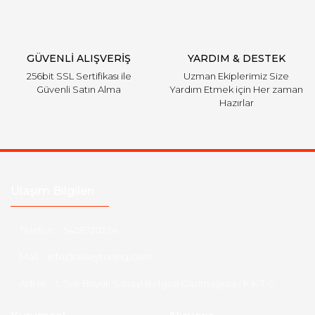
Gönder
GÜVENLİ ALIŞVERİŞ
YARDIM & DESTEK
256bit SSL Sertifikası ile
Uzman Ekiplerimiz Size
Güvenli Satın Alma
Yardım Etmek için Her zaman
Hazırlar
Ulaşım Bilgileri
Telefon :
5428720234
Mail :
info@aksoytuning.com
Adres :
1. Sok Büyük Sanayi Bölgesi Gazimağusa / K.K.T.C