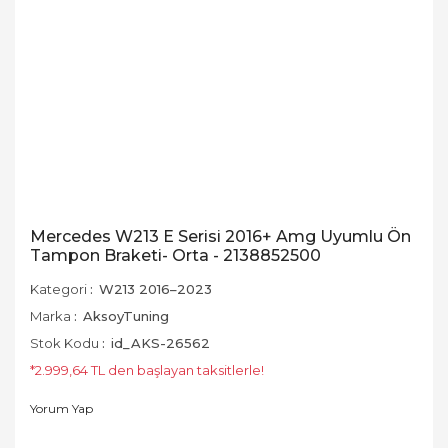
Mercedes W213 E Serisi 2016+ Amg Uyumlu Ön
Tampon Braketi- Orta - 2138852500
Kategori
W213 2016–2023
Marka
AksoyTuning
Stok Kodu
id_AKS-26562
*2.999,64 TL den başlayan taksitlerle!
Yorum Yap