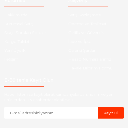
Kurumsal
Alışveriş
Hakkımızda
Satış Sözleşmesi
Kurumsal Satış
Ödeme ve Teslimat
Sıkça Sorulan Sorular
Gizlilik ve Güvenlik
Kargo Takibi
İade ve İptal
Yeni Üyelik
Garanti Şartları
İletişim
Hesap Numaralarımız
Havale Bildirim Formu
E-Bülten'e Kayıt Olun
Haber listemize kayıt olarak kampanyalardan,indirim ve yeni
ürünlerden ilk siz haberdar olabilirsiniz.
Kayıt Ol