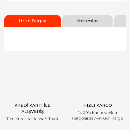
Ürün Bilgisi
Yorumlar
Bu ürünün fiyat bilgisi, resim, ürün açıklamalarında
ve diğer konularda yetersiz gördüğünüz noktaları
Bu ürüne ilk yorumu siz yapın!
öneri formunu kullanarak tarafımıza iletebilirsiniz.
Görüş ve önerileriniz için teşekkür ederiz.
Yorum Yaz
Ürün resmi kalitesiz, bozuk veya görüntülenemiyor.
Ürün açıklamasında eksik bilgiler bulunuyor.
Ürün bilgilerinde hatalar bulunuyor.
Ürün fiyatı diğer sitelerden daha pahalı.
KREDİ KARTI İLE
HIZLI KARGO
Bu ürüne benzer farklı alternatifler olmalı.
ALIŞVERİŞ
14:00'a Kadar verilen
Kargolarda Aynı Gün Kargo
Tüm Kredi Kartlarına 9 Taksit