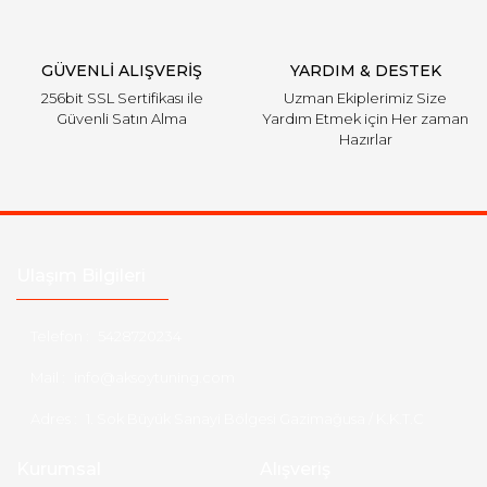
Gönder
GÜVENLİ ALIŞVERİŞ
YARDIM & DESTEK
256bit SSL Sertifikası ile
Uzman Ekiplerimiz Size
Güvenli Satın Alma
Yardım Etmek için Her zaman
Hazırlar
Ulaşım Bilgileri
Telefon :
5428720234
Mail :
info@aksoytuning.com
Adres :
1. Sok Büyük Sanayi Bölgesi Gazimağusa / K.K.T.C
Kurumsal
Alışveriş