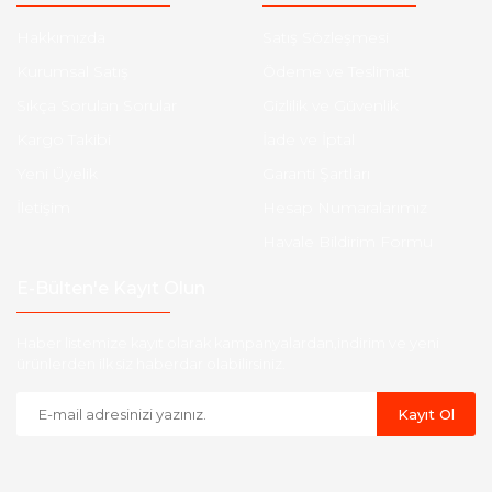
Hakkımızda
Satış Sözleşmesi
Kurumsal Satış
Ödeme ve Teslimat
Sıkça Sorulan Sorular
Gizlilik ve Güvenlik
Kargo Takibi
İade ve İptal
Yeni Üyelik
Garanti Şartları
İletişim
Hesap Numaralarımız
Havale Bildirim Formu
E-Bülten'e Kayıt Olun
Haber listemize kayıt olarak kampanyalardan,indirim ve yeni
ürünlerden ilk siz haberdar olabilirsiniz.
Kayıt Ol