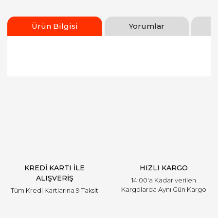
Ürün Bilgisi
Yorumlar
Bu ürünün fiyat bilgisi, resim, ürün açıklamalarında
ve diğer konularda yetersiz gördüğünüz noktaları
Bu ürüne ilk yorumu siz yapın!
öneri formunu kullanarak tarafımıza iletebilirsiniz.
Görüş ve önerileriniz için teşekkür ederiz.
Yorum Yaz
Ürün resmi kalitesiz, bozuk veya görüntülenemiyor.
Ürün açıklamasında eksik bilgiler bulunuyor.
Ürün bilgilerinde hatalar bulunuyor.
Ürün fiyatı diğer sitelerden daha pahalı.
KREDİ KARTI İLE
HIZLI KARGO
Bu ürüne benzer farklı alternatifler olmalı.
ALIŞVERİŞ
14:00'a Kadar verilen
Kargolarda Aynı Gün Kargo
Tüm Kredi Kartlarına 9 Taksit