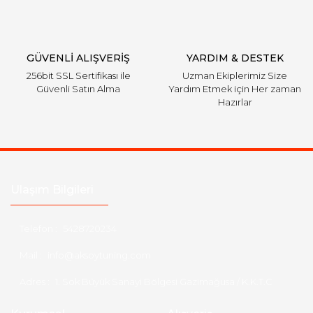
Gönder
GÜVENLİ ALIŞVERİŞ
YARDIM & DESTEK
256bit SSL Sertifikası ile
Uzman Ekiplerimiz Size
Güvenli Satın Alma
Yardım Etmek için Her zaman
Hazırlar
Ulaşım Bilgileri
Telefon :
5428720234
Mail :
info@aksoytuning.com
Adres :
1. Sok Büyük Sanayi Bölgesi Gazimağusa / K.K.T.C