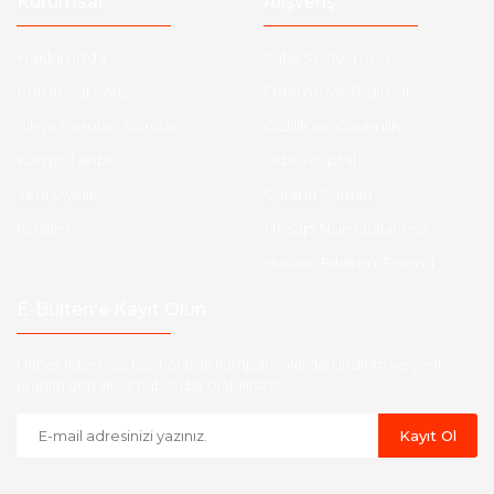
Kurumsal
Alışveriş
Hakkımızda
Satış Sözleşmesi
Kurumsal Satış
Ödeme ve Teslimat
Sıkça Sorulan Sorular
Gizlilik ve Güvenlik
Kargo Takibi
İade ve İptal
Yeni Üyelik
Garanti Şartları
İletişim
Hesap Numaralarımız
Havale Bildirim Formu
E-Bülten'e Kayıt Olun
Haber listemize kayıt olarak kampanyalardan,indirim ve yeni
ürünlerden ilk siz haberdar olabilirsiniz.
Kayıt Ol