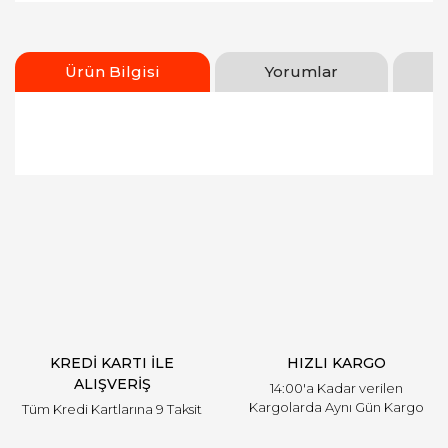
Ürün Bilgisi
Yorumlar
Bu ürünün fiyat bilgisi, resim, ürün açıklamalarında
ve diğer konularda yetersiz gördüğünüz noktaları
Bu ürüne ilk yorumu siz yapın!
öneri formunu kullanarak tarafımıza iletebilirsiniz.
Görüş ve önerileriniz için teşekkür ederiz.
Yorum Yaz
Ürün resmi kalitesiz, bozuk veya görüntülenemiyor.
Ürün açıklamasında eksik bilgiler bulunuyor.
Ürün bilgilerinde hatalar bulunuyor.
Ürün fiyatı diğer sitelerden daha pahalı.
KREDİ KARTI İLE
HIZLI KARGO
Bu ürüne benzer farklı alternatifler olmalı.
ALIŞVERİŞ
14:00'a Kadar verilen
Kargolarda Aynı Gün Kargo
Tüm Kredi Kartlarına 9 Taksit