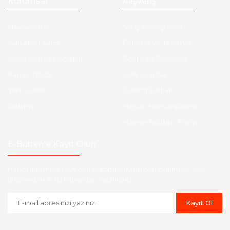
Kurumsal
Alışveriş
Hakkımızda
Satış Sözleşmesi
Kurumsal Satış
Ödeme ve Teslimat
Sıkça Sorulan Sorular
Gizlilik ve Güvenlik
Kargo Takibi
İade ve İptal
Yeni Üyelik
Garanti Şartları
İletişim
Hesap Numaralarımız
Havale Bildirim Formu
E-Bülten'e Kayıt Olun
Haber listemize kayıt olarak kampanyalardan,indirim ve yeni
ürünlerden ilk siz haberdar olabilirsiniz.
Kayıt Ol