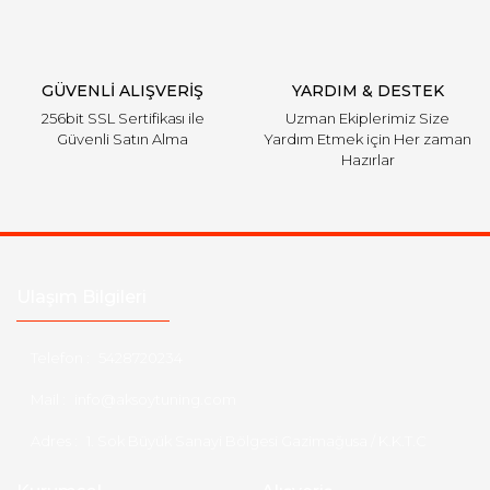
Gönder
GÜVENLİ ALIŞVERİŞ
YARDIM & DESTEK
256bit SSL Sertifikası ile
Uzman Ekiplerimiz Size
Güvenli Satın Alma
Yardım Etmek için Her zaman
Hazırlar
Ulaşım Bilgileri
Telefon :
5428720234
Mail :
info@aksoytuning.com
Adres :
1. Sok Büyük Sanayi Bölgesi Gazimağusa / K.K.T.C