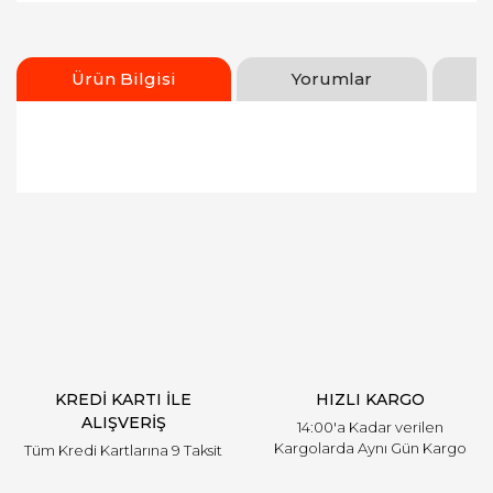
Ürün Bilgisi
Yorumlar
Bu ürünün fiyat bilgisi, resim, ürün açıklamalarında
ve diğer konularda yetersiz gördüğünüz noktaları
Bu ürüne ilk yorumu siz yapın!
öneri formunu kullanarak tarafımıza iletebilirsiniz.
Görüş ve önerileriniz için teşekkür ederiz.
Yorum Yaz
Ürün resmi kalitesiz, bozuk veya görüntülenemiyor.
Ürün açıklamasında eksik bilgiler bulunuyor.
Ürün bilgilerinde hatalar bulunuyor.
Ürün fiyatı diğer sitelerden daha pahalı.
KREDİ KARTI İLE
HIZLI KARGO
Bu ürüne benzer farklı alternatifler olmalı.
ALIŞVERİŞ
14:00'a Kadar verilen
Kargolarda Aynı Gün Kargo
Tüm Kredi Kartlarına 9 Taksit