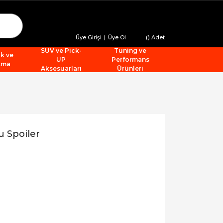
Üye Girişi
|
Üye Ol
(
) Adet
SUV ve Pick-
Tuning ve
ik ve
UP
Performans
tma
Aksesuarları
Ürünleri
 Spoiler