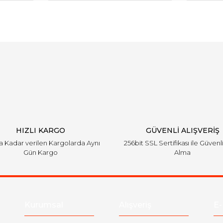
arında ve diğer konularda yetersiz gördüğünüz noktaları öneri formunu ku
Bu ürüne ilk yorumu siz yapın!
emiyor.
Yorum Yaz
HIZLI KARGO
GÜVENLİ ALIŞVERİŞ
'a Kadar verilen Kargolarda Aynı
256bit SSL Sertifikası ile Güvenl
Gün Kargo
Alma
Gönder
Kurumsal
Alışveriş
E-