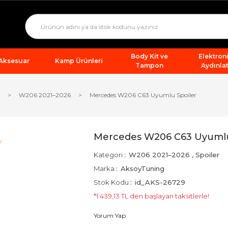
Body Kit ve
Elektron
 Aksesuar
Kamp Ürünleri
Tampon
Aydınla
W206 2021–2026
Mercedes W206 C63 Uyumlu Spoiler
Mercedes W206 C63 Uyumlu
Kategori
W206 2021–2026
,
Spoiler
Marka
AksoyTuning
Stok Kodu
id_AKS-26729
*1.439,13 TL den başlayan taksitlerle!
Yorum Yap