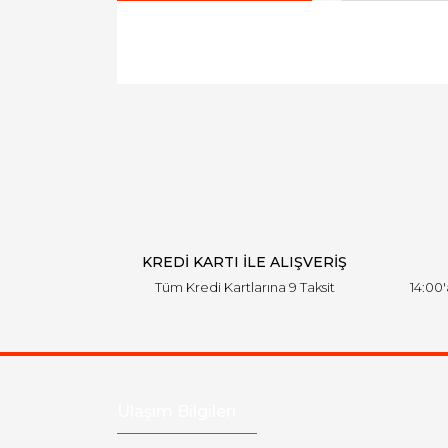
Bu ürünün fiyat bilgisi, resim, ürün açıklamal
Görüş ve önerileriniz için teşekkür ederiz.
Ürün resmi kalitesiz, bozuk veya görüntülen
Ürün açıklamasında eksik bilgiler bulunuyor.
Ürün bilgilerinde hatalar bulunuyor.
Ürün fiyatı diğer sitelerden daha pahalı.
Bu ürüne benzer farklı alternatifler olmalı.
KREDİ KARTI İLE ALIŞVERİŞ
Tüm Kredi Kartlarına 9 Taksit
14:00
Ulaşım Bilgileri