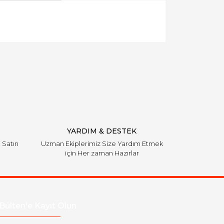
llanarak tarafımıza iletebilirsiniz.
YARDIM & DESTEK
i Satın
Uzman Ekiplerimiz Size Yardım Etmek
için Her zaman Hazırlar
Bülten'e Kayıt Olun