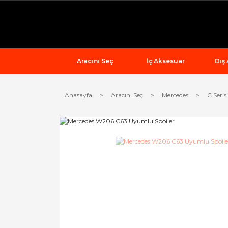
Aracını Seç
İç Aksesuar
Dış
Anasayfa
Aracını Seç
Mercedes
C Serisi