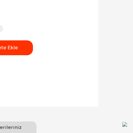
te Ekle
erileriniz