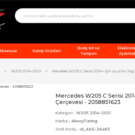
Body Kit ve
Elektron
 Aksesuar
Kamp Ürünleri
Tampon
Aydınla
W205 2014–2021
Mercedes W205 C Serisi 2014+ Için Uyumlu Sağ 
Mercedes W205 C Serisi 201
Çerçevesi - 2058851623
Kategori
W205 2014–2021
Marka
AksoyTuning
Stok Kodu
id_AKS-26463