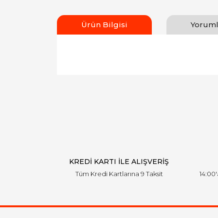
Ürün Bilgisi
Yoruml
Bu ürünün fiyat bilgisi, resim, ürün açıklamal
Görüş ve önerileriniz için teşekkür ederiz.
Ürün resmi kalitesiz, bozuk veya görüntülen
Ürün açıklamasında eksik bilgiler bulunuyor.
Ürün bilgilerinde hatalar bulunuyor.
Ürün fiyatı diğer sitelerden daha pahalı.
Bu ürüne benzer farklı alternatifler olmalı.
KREDİ KARTI İLE ALIŞVERİŞ
Tüm Kredi Kartlarına 9 Taksit
14:00