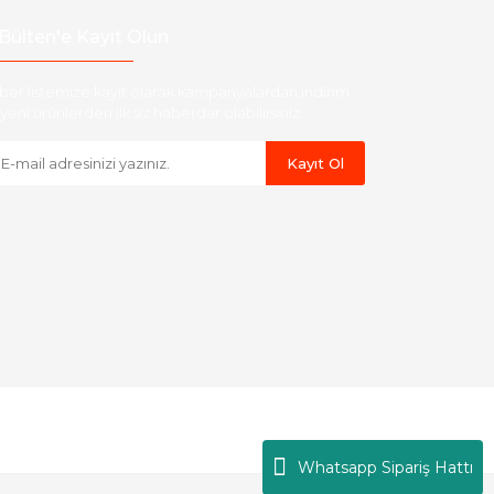
Bülten'e Kayıt Olun
ber listemize kayıt olarak kampanyalardan,indirim
yeni ürünlerden ilk siz haberdar olabilirsiniz.
Kayıt Ol
Whatsapp Sipariş Hattı