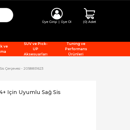
Üye Girişi
|
Üye Ol
(
0
) Adet
SUV ve Pick-
Tuning ve
ik ve
UP
Performans
tma
Aksesuarları
Ürünleri
Sis Çerçevesi - 2058851623
4+ Için Uyumlu Sağ Sis