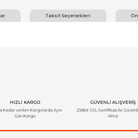
ar
Taksit Seçenekleri
Ön
arında ve diğer konularda yetersiz gördüğünüz noktaları öneri formunu ku
Bu ürüne ilk yorumu siz yapın!
emiyor.
Yorum Yaz
HIZLI KARGO
GÜVENLİ ALIŞVERİŞ
'a Kadar verilen Kargolarda Aynı
256bit SSL Sertifikası ile Güvenl
Gün Kargo
Alma
Gönder