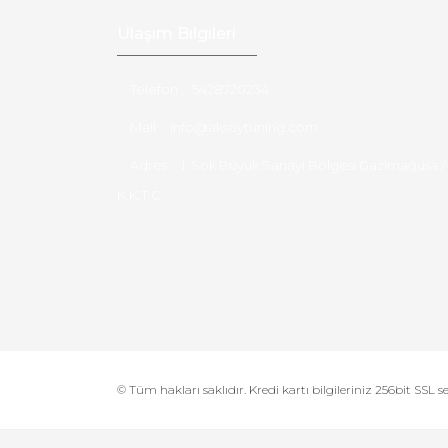
Ulaşım Bilgileri
Telefon :
5428720234
Mail :
info@aksoytuning.com
Adres :
1. Sok Büyük Sanayi Bölgesi Gazimağusa /
K.K.T.C
© Tüm hakları saklıdır. Kredi kartı bilgileriniz 256bit SSL s