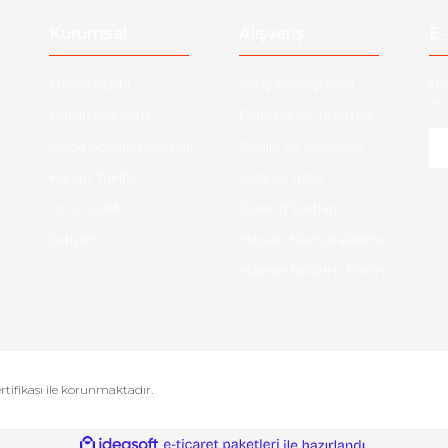
Kurumsal
Alışveriş
E-
Hakkımızda
Satış Sözleşmesi
Ha
ve 
Kurumsal Satış
Ödeme ve Teslimat
Sıkça Sorulan Sorular
Gizlilik ve Güvenlik
Kargo Takibi
İade ve İptal
Yeni Üyelik
Garanti Şartları
İletişim
Hesap Numaralarımız
Havale Bildirim Formu
ertifikası ile korunmaktadır.
ile
ideasoft
e-