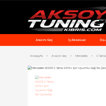
Aracını Seç
İç Aksesuar
Dış
Anasayfa
Aracını Seç
Mercedes
C Serisi