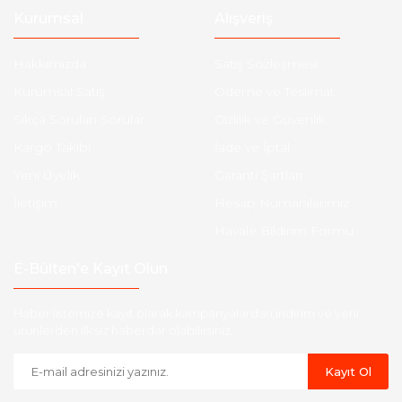
Kurumsal
Alışveriş
Hakkımızda
Satış Sözleşmesi
Kurumsal Satış
Ödeme ve Teslimat
Sıkça Sorulan Sorular
Gizlilik ve Güvenlik
Kargo Takibi
İade ve İptal
Yeni Üyelik
Garanti Şartları
İletişim
Hesap Numaralarımız
Havale Bildirim Formu
E-Bülten'e Kayıt Olun
Haber listemize kayıt olarak kampanyalardan,indirim ve yeni
ürünlerden ilk siz haberdar olabilirsiniz.
Kayıt Ol