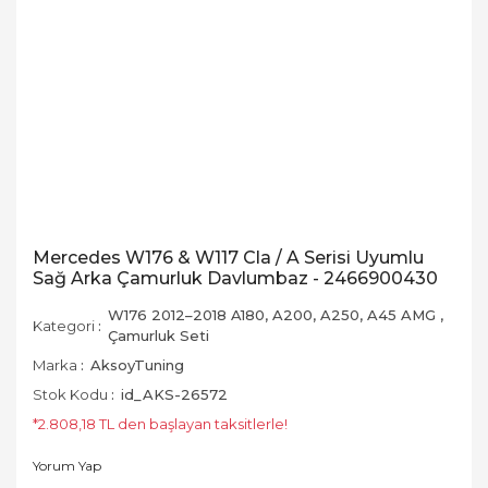
Mercedes W176 & W117 Cla / A Serisi Uyumlu
Sağ Arka Çamurluk Davlumbaz - 2466900430
W176 2012–2018 A180, A200, A250, A45 AMG
,
Kategori
Çamurluk Seti
Marka
AksoyTuning
Stok Kodu
id_AKS-26572
*2.808,18 TL den başlayan taksitlerle!
Yorum Yap