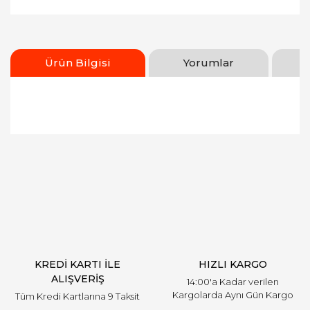
Ürün Bilgisi
Yorumlar
Bu ürünün fiyat bilgisi, resim, ürün açıklamalarında
ve diğer konularda yetersiz gördüğünüz noktaları
Bu ürüne ilk yorumu siz yapın!
öneri formunu kullanarak tarafımıza iletebilirsiniz.
Görüş ve önerileriniz için teşekkür ederiz.
Yorum Yaz
Ürün resmi kalitesiz, bozuk veya görüntülenemiyor.
Ürün açıklamasında eksik bilgiler bulunuyor.
Ürün bilgilerinde hatalar bulunuyor.
Ürün fiyatı diğer sitelerden daha pahalı.
KREDİ KARTI İLE
HIZLI KARGO
Bu ürüne benzer farklı alternatifler olmalı.
ALIŞVERİŞ
14:00'a Kadar verilen
Kargolarda Aynı Gün Kargo
Tüm Kredi Kartlarına 9 Taksit