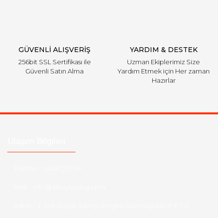
Gönder
GÜVENLİ ALIŞVERİŞ
YARDIM & DESTEK
256bit SSL Sertifikası ile
Uzman Ekiplerimiz Size
Güvenli Satın Alma
Yardım Etmek için Her zaman
Hazırlar
Ulaşım Bilgileri
Telefon :
5428720234
Mail :
info@aksoytuning.com
Adres :
1. Sok Büyük Sanayi Bölgesi Gazimağusa / K.K.T.C