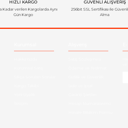
HIZLI KARGO
GÜVENLİ ALIŞVERİŞ
'a Kadar verilen Kargolarda Aynı
256bit SSL Sertifikası ile Güvenl
Gün Kargo
Alma
Gönder
Kurumsal
Alışveriş
E-
Hakkımızda
Satış Sözleşmesi
Ha
ve 
Kurumsal Satış
Ödeme ve Teslimat
Sıkça Sorulan Sorular
Gizlilik ve Güvenlik
Kargo Takibi
İade ve İptal
Yeni Üyelik
Garanti Şartları
İletişim
Hesap Numaralarımız
Havale Bildirim Formu