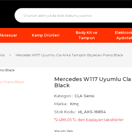
Body Kit ve
Elektron
 Aksesuar
Kamp Ürünleri
Tampon
Aydınla
isi
Mercedes W117 Uyumlu Cla Arka Tampon Bıçakları Piano Black
Mercedes W117 Uyumlu Cla 
Black
Kategori
CLA Serisi
Marka
Kmç
Stok Kodu
id_AKS-16854
*2.489,05 TL den başlayan taksitlerle!
Yorum Yap