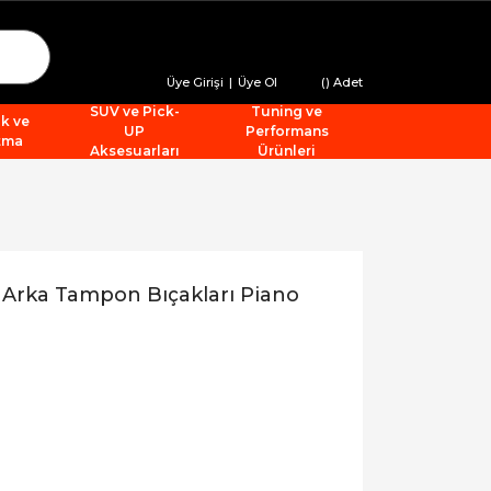
Üye Girişi
|
Üye Ol
(
) Adet
SUV ve Pick-
Tuning ve
ik ve
UP
Performans
tma
Aksesuarları
Ürünleri
Arka Tampon Bıçakları Piano