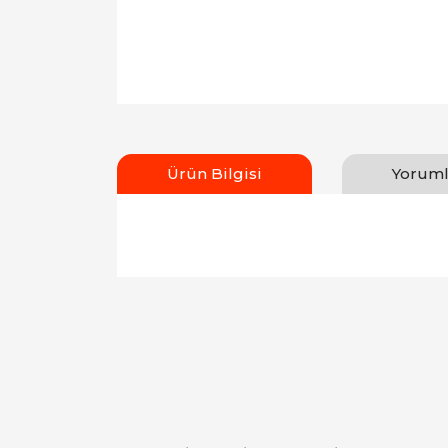
Ürün Bilgisi
Yoruml
Bu ürünün fiyat bilgisi, resim, ürün açıklamal
Görüş ve önerileriniz için teşekkür ederiz.
Ürün resmi kalitesiz, bozuk veya görüntülen
Ürün açıklamasında eksik bilgiler bulunuyor.
Ürün bilgilerinde hatalar bulunuyor.
Ürün fiyatı diğer sitelerden daha pahalı.
Bu ürüne benzer farklı alternatifler olmalı.