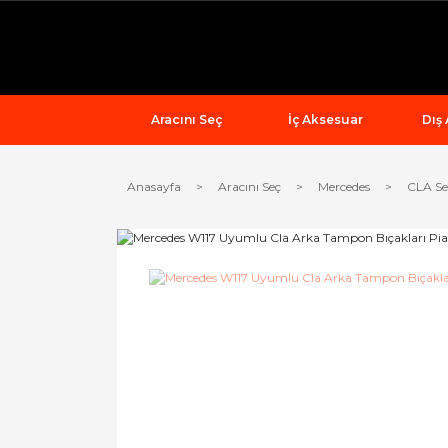
Aracını Seç
İç Aksesuar
Dış
Anasayfa
Aracını Seç
Mercedes
CLA Ser