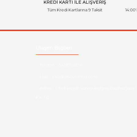
KREDİ KARTI İLE ALIŞVERİŞ
Tüm Kredi Kartlarına 9 Taksit
14:00
Ulaşım Bilgileri
Telefon :
5428720234
Mail :
info@aksoytuning.com
Adres :
1. Sok Büyük Sanayi Bölgesi Gazimağusa /
K.K.T.C