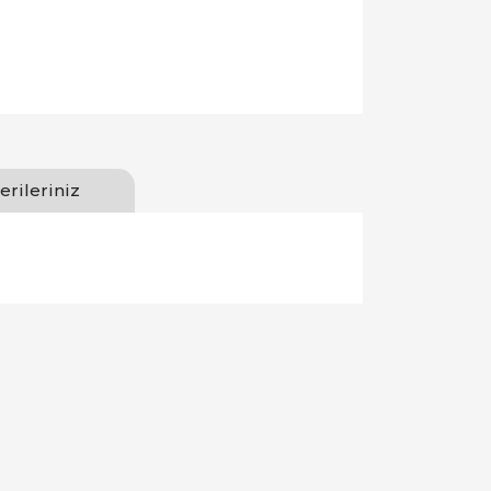
erileriniz
llanarak tarafımıza iletebilirsiniz.