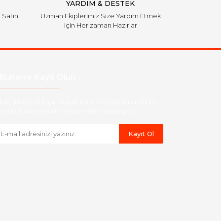
YARDIM & DESTEK
i Satın
Uzman Ekiplerimiz Size Yardım Etmek
için Her zaman Hazırlar
Bülten'e Kayıt Olun
ber listemize kayıt olarak kampanyalardan,indirim
yeni ürünlerden ilk siz haberdar olabilirsiniz.
Kayıt Ol