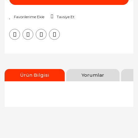
Tavsiye Et
Ürün Bilgisi
Yorumlar
Bu ürünün fiyat bilgisi, resim, ürün açıklamalarında
ve diğer konularda yetersiz gördüğünüz noktaları
Bu ürüne ilk yorumu siz yapın!
öneri formunu kullanarak tarafımıza iletebilirsiniz.
Görüş ve önerileriniz için teşekkür ederiz.
Yorum Yaz
Ürün resmi kalitesiz, bozuk veya görüntülenemiyor.