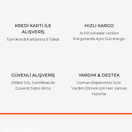
Ürün açıklamasında eksik bilgiler bulunuyor.
Ürün bilgilerinde hatalar bulunuyor.
Ürün fiyatı diğer sitelerden daha pahalı.
KREDİ KARTI İLE
HIZLI KARGO
Bu ürüne benzer farklı alternatifler olmalı.
ALIŞVERİŞ
14:00'a Kadar verilen
Kargolarda Aynı Gün Kargo
Tüm Kredi Kartlarına 9 Taksit
Gönder
GÜVENLİ ALIŞVERİŞ
YARDIM & DESTEK
256bit SSL Sertifikası ile
Uzman Ekiplerimiz Size
Güvenli Satın Alma
Yardım Etmek için Her zaman
Hazırlar
Ulaşım Bilgileri