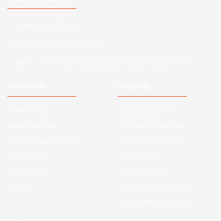
Telefon :
5428720234
Mail :
info@aksoytuning.com
Adres :
1. Sok Büyük Sanayi Bölgesi Gazimağusa / K.K.T.C
Kurumsal
Alışveriş
Hakkımızda
Satış Sözleşmesi
Kurumsal Satış
Ödeme ve Teslimat
Sıkça Sorulan Sorular
Gizlilik ve Güvenlik
Kargo Takibi
İade ve İptal
Yeni Üyelik
Garanti Şartları
İletişim
Hesap Numaralarımız
Havale Bildirim Formu