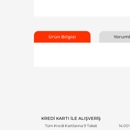
Ürün Bilgisi
Yoruml
Bu ürünün fiyat bilgisi, resim, ürün açıklamal
Görüş ve önerileriniz için teşekkür ederiz.
Ürün resmi kalitesiz, bozuk veya görüntülen
Ürün açıklamasında eksik bilgiler bulunuyor.
Ürün bilgilerinde hatalar bulunuyor.
Ürün fiyatı diğer sitelerden daha pahalı.
Bu ürüne benzer farklı alternatifler olmalı.
KREDİ KARTI İLE ALIŞVERİŞ
Tüm Kredi Kartlarına 9 Taksit
14:00