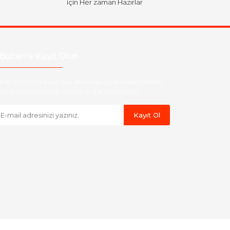
için Her zaman Hazırlar
Bülten'e Kayıt Olun
ber listemize kayıt olarak kampanyalardan,indirim
yeni ürünlerden ilk siz haberdar olabilirsiniz.
Kayıt Ol