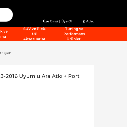
Üye Girişi
|
Üye Ol
(
) Adet
SUV ve Pick-
Tuning ve
ik ve
UP
Performans
tma
Aksesuarları
Ürünleri
t Siyah
3-2016 Uyumlu Ara Atkı + Port