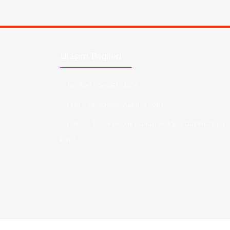
Ulaşım Bilgileri
Telefon :
5428720234
Mail :
info@aksoytuning.com
Adres :
1. Sok Büyük Sanayi Bölgesi Gazimağusa /
K.K.T.C