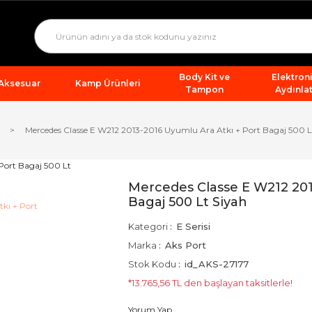
Body Kit ve
Elektron
 Aksesuar
Kamp Ürünleri
Tampon
Aydınla
Mercedes Classe E W212 2013-2016 Uyumlu Ara Atkı + Port Bagaj 500 L
Mercedes Classe E W212 201
Bagaj 500 Lt Siyah
Kategori
E Serisi
Marka
Aks Port
Stok Kodu
id_AKS-27177
*13.765,56 TL den başlayan taksitlerle!
Yorum Yap