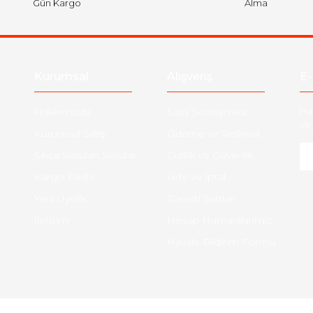
Gün Kargo
Alma
Gönder
Kurumsal
Alışveriş
E-
Hakkımızda
Satış Sözleşmesi
Ha
ve 
Kurumsal Satış
Ödeme ve Teslimat
Sıkça Sorulan Sorular
Gizlilik ve Güvenlik
Kargo Takibi
İade ve İptal
Yeni Üyelik
Garanti Şartları
İletişim
Hesap Numaralarımız
Havale Bildirim Formu