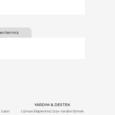
erileriniz
llanarak tarafımıza iletebilirsiniz.
YARDIM & DESTEK
i Satın
Uzman Ekiplerimiz Size Yardım Etmek