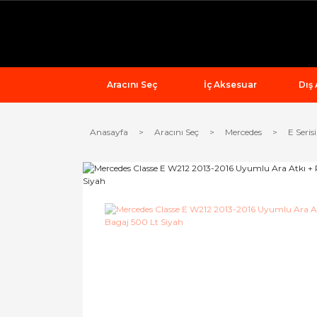
Aracını Seç
İç Aksesuar
Dış
Anasayfa
Aracını Seç
Mercedes
E Serisi