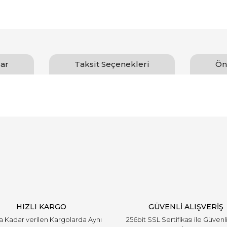
ar
Taksit Seçenekleri
Ön
arında ve diğer konularda yetersiz gördüğünüz noktaları öneri formunu ku
Bu ürüne ilk yorumu siz yapın!
emiyor.
Yorum Yaz
HIZLI KARGO
GÜVENLİ ALIŞVERİŞ
'a Kadar verilen Kargolarda Aynı
256bit SSL Sertifikası ile Güvenl