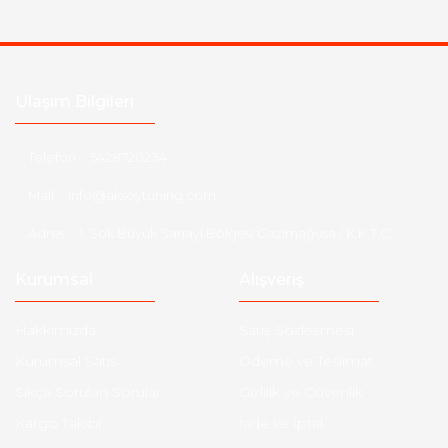
Seat
Skoda
Smart
Ulaşım Bilgileri
SsangYong
Telefon :
5428720234
Subaru
Mail :
info@aksoytuning.com
Suzuki
Adres :
1. Sok Büyük Sanayi Bölgesi Gazimağusa / K.K.T.C
Tata
Kurumsal
Alışveriş
Tesla
Hakkımızda
Satış Sözleşmesi
Tofaş
Kurumsal Satış
Ödeme ve Teslimat
Toyota
Sıkça Sorulan Sorular
Gizlilik ve Güvenlik
Kargo Takibi
İade ve İptal
Volkswagen