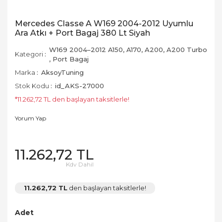
Cupra
Ön Tampon
Masalar ve
Stop Çerçevesi
Sandalyeler
Dacia
Paçalık
Mercedes Classe A W169 2004-2012 Uyumlu
Ara Atkı + Port Bagaj 380 Lt Siyah
Tavan Çıtası Port
Ocaklar
Bagaj ve Ara Atkı
Daewoo
Pako Takımı
W169 2004–2012 A150, A170, A200, A200 Turbo
Kategori
Pürmüzler
,
Port Bagaj
Daihatsu
Panjurlar
Üniversal
Marka
AksoyTuning
Sobalar
Dodge
Spoiler
Stok Kodu
id_AKS-27000
Yan Basamak
Termoslar
*11.262,72 TL den başlayan taksitlerle!
Ferrari
Yan Marşpiyel
Yorum Yap
Fiat
Ford
11.262,72 TL
Kdv Dahil
Geely
GMC
11.262,72 TL
den başlayan taksitlerle!
Honda
Adet