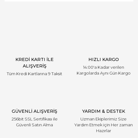
Bu ürüne ilk yorumu siz yapın!
öneri formunu kullanarak tarafımıza iletebilirsiniz.
Mercedes
Görüş ve önerileriniz için teşekkür ederiz.
Mini
Yorum Yaz
Ürün resmi kalitesiz, bozuk veya görüntülenemiyor.
Mitsubishi
Ürün açıklamasında eksik bilgiler bulunuyor.
Nissan
Ürün bilgilerinde hatalar bulunuyor.
Ürün fiyatı diğer sitelerden daha pahalı.
Opel
KREDİ KARTI İLE
HIZLI KARGO
Bu ürüne benzer farklı alternatifler olmalı.
ALIŞVERİŞ
Peugeot
14:00'a Kadar verilen
Kargolarda Aynı Gün Kargo
Tüm Kredi Kartlarına 9 Taksit
Porsche
Proton
Gönder
Renault
GÜVENLİ ALIŞVERİŞ
YARDIM & DESTEK
Rover
256bit SSL Sertifikası ile
Uzman Ekiplerimiz Size
Güvenli Satın Alma
Yardım Etmek için Her zaman
Saab
Hazırlar