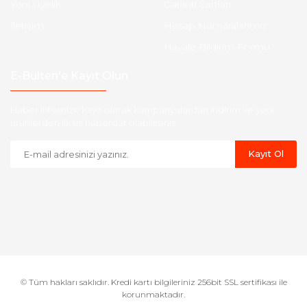
Yeni Üyelik
Garanti Şartları
Volvo
İletişim
Hesap Numaralarımız
Havale Bildirim Formu
E-Bülten'e Kayıt Olun
Haber listemize kayıt olarak kampanyalardan,indirim ve yeni
ürünlerden ilk siz haberdar olabilirsiniz.
Kayıt Ol
© Tüm hakları saklıdır. Kredi kartı bilgileriniz 256bit SSL sertifikası ile
korunmaktadır.