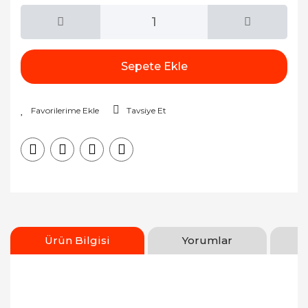
Hyundai
İnfiniti
Isuzu
Sepete Ekle
Jaguar
Tavsiye Et
Jeep
Kia
Lada
Lancia
Land Rover
Ürün Bilgisi
Yorumlar
Lexus
Mazda
Bu ürünün fiyat bilgisi, resim, ürün açıklamalarında
ve diğer konularda yetersiz gördüğünüz noktaları