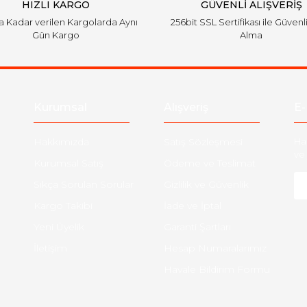
HIZLI KARGO
GÜVENLİ ALIŞVERİŞ
'a Kadar verilen Kargolarda Aynı
256bit SSL Sertifikası ile Güvenl
Gün Kargo
Alma
Gönder
Kurumsal
Alışveriş
E-
Hakkımızda
Satış Sözleşmesi
Ha
ve 
Kurumsal Satış
Ödeme ve Teslimat
Sıkça Sorulan Sorular
Gizlilik ve Güvenlik
Kargo Takibi
İade ve İptal
Yeni Üyelik
Garanti Şartları
İletişim
Hesap Numaralarımız
Havale Bildirim Formu