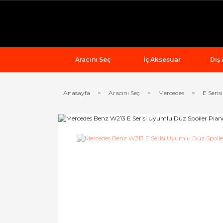
Aracını Seç
İç Aksesuar
Dış
Anasayfa
Aracını Seç
Mercedes
E Serisi