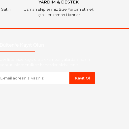
YARDIM & DESTEK
i Satın
Uzman Ekiplerimiz Size Yardım Etmek
için Her zaman Hazırlar
Bülten'e Kayıt Olun
ber listemize kayıt olarak kampanyalardan,indirim
yeni ürünlerden ilk siz haberdar olabilirsiniz.
Kayıt Ol