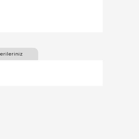
erileriniz
llanarak tarafımıza iletebilirsiniz.