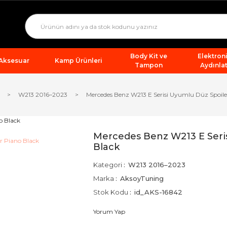
Body Kit ve
Elektron
 Aksesuar
Kamp Ürünleri
Tampon
Aydınla
W213 2016–2023
Mercedes Benz W213 E Serisi Uyumlu Düz Spoile
Mercedes Benz W213 E Seris
Black
Kategori
W213 2016–2023
Marka
AksoyTuning
Stok Kodu
id_AKS-16842
Yorum Yap