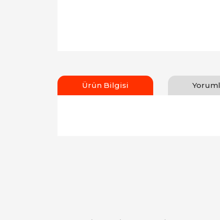
Ürün Bilgisi
Yoruml
Bu ürünün fiyat bilgisi, resim, ürün açıklamal
Görüş ve önerileriniz için teşekkür ederiz.
Ürün resmi kalitesiz, bozuk veya görüntülen
Ürün açıklamasında eksik bilgiler bulunuyor.
Ürün bilgilerinde hatalar bulunuyor.
Ürün fiyatı diğer sitelerden daha pahalı.
Bu ürüne benzer farklı alternatifler olmalı.