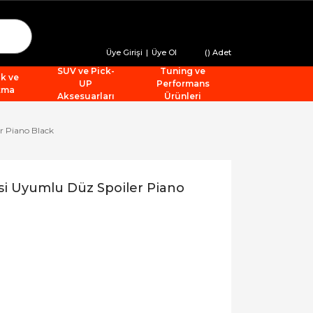
Üye Girişi
|
Üye Ol
(
) Adet
SUV ve Pick-
Tuning ve
ik ve
UP
Performans
tma
Aksesuarları
Ürünleri
r Piano Black
i Uyumlu Düz Spoiler Piano