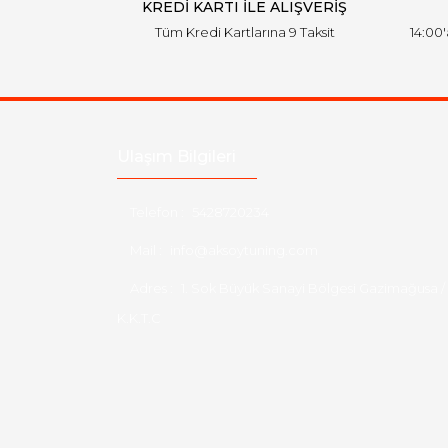
KREDİ KARTI İLE ALIŞVERİŞ
Tüm Kredi Kartlarına 9 Taksit
14:00
Ulaşım Bilgileri
Telefon :
5428720234
Mail :
info@aksoytuning.com
Adres :
1. Sok Büyük Sanayi Bölgesi Gazimağusa /
K.K.T.C