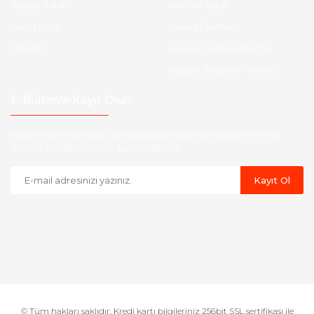
Kargo Takibi
İade ve İptal
Yeni Üyelik
Garanti Şartları
İletişim
Hesap Numaralarımız
Havale Bildirim Formu
E-Bülten'e Kayıt Olun
Haber listemize kayıt olarak kampanyalardan,indirim ve yeni
ürünlerden ilk siz haberdar olabilirsiniz.
Kayıt Ol
© Tüm hakları saklıdır. Kredi kartı bilgileriniz 256bit SSL sertifikası ile