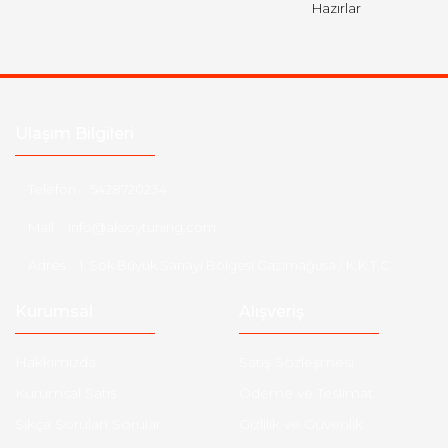
Hazırlar
Ulaşım Bilgileri
Telefon :
5428720234
Mail :
info@aksoytuning.com
Adres :
1. Sok Büyük Sanayi Bölgesi Gazimağusa / K.K.T.C
Kurumsal
Alışveriş
Hakkımızda
Satış Sözleşmesi
Kurumsal Satış
Ödeme ve Teslimat
Sıkça Sorulan Sorular
Gizlilik ve Güvenlik