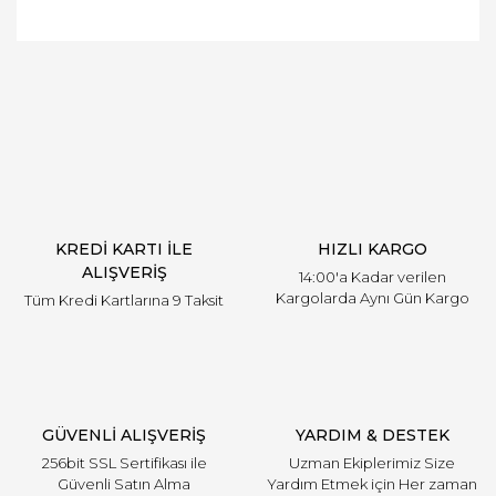
Bu ürünün fiyat bilgisi, resim, ürün açıklamalarında
ve diğer konularda yetersiz gördüğünüz noktaları
Bu ürüne ilk yorumu siz yapın!
öneri formunu kullanarak tarafımıza iletebilirsiniz.
Görüş ve önerileriniz için teşekkür ederiz.
Yorum Yaz
Ürün resmi kalitesiz, bozuk veya görüntülenemiyor.
Ürün açıklamasında eksik bilgiler bulunuyor.
Ürün bilgilerinde hatalar bulunuyor.
Ürün fiyatı diğer sitelerden daha pahalı.
KREDİ KARTI İLE
HIZLI KARGO
Bu ürüne benzer farklı alternatifler olmalı.
ALIŞVERİŞ
14:00'a Kadar verilen
Kargolarda Aynı Gün Kargo
Tüm Kredi Kartlarına 9 Taksit
Gönder
GÜVENLİ ALIŞVERİŞ
YARDIM & DESTEK
256bit SSL Sertifikası ile
Uzman Ekiplerimiz Size
Güvenli Satın Alma
Yardım Etmek için Her zaman