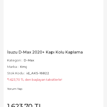
İsuzu D-Max 2020+ Kapı Kolu Kaplama
Kategori
D-Max
Marka
Kmç
Stok Kodu
id_AKS-16822
*1.623,70 TL den başlayan taksitlerle!
Yorum Yap
1.623,70 TL