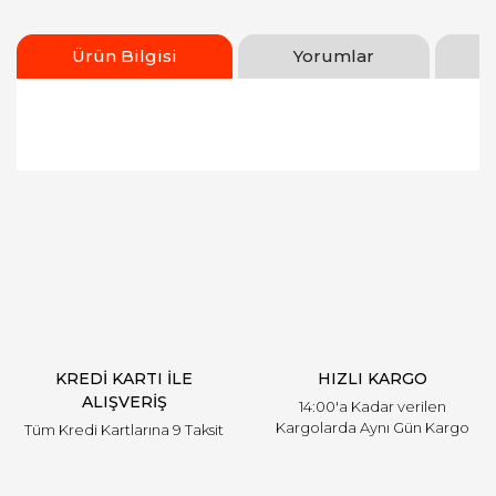
Ürün Bilgisi
Yorumlar
Bu ürünün fiyat bilgisi, resim, ürün açıklamalarında
ve diğer konularda yetersiz gördüğünüz noktaları
Bu ürüne ilk yorumu siz yapın!
öneri formunu kullanarak tarafımıza iletebilirsiniz.
Görüş ve önerileriniz için teşekkür ederiz.
Yorum Yaz
Ürün resmi kalitesiz, bozuk veya görüntülenemiyor.
Ürün açıklamasında eksik bilgiler bulunuyor.
Ürün bilgilerinde hatalar bulunuyor.
Ürün fiyatı diğer sitelerden daha pahalı.
KREDİ KARTI İLE
HIZLI KARGO
Bu ürüne benzer farklı alternatifler olmalı.
ALIŞVERİŞ
14:00'a Kadar verilen
Kargolarda Aynı Gün Kargo
Tüm Kredi Kartlarına 9 Taksit