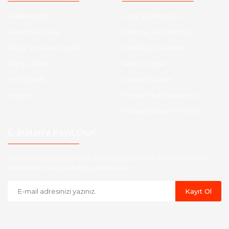
Hakkımızda
Satış Sözleşmesi
Kurumsal Satış
Ödeme ve Teslimat
Sıkça Sorulan Sorular
Gizlilik ve Güvenlik
Kargo Takibi
İade ve İptal
Yeni Üyelik
Garanti Şartları
İletişim
Hesap Numaralarımız
Havale Bildirim Formu
E-Bülten'e Kayıt Olun
Haber listemize kayıt olarak kampanyalardan,indirim ve yeni
ürünlerden ilk siz haberdar olabilirsiniz.
Kayıt Ol