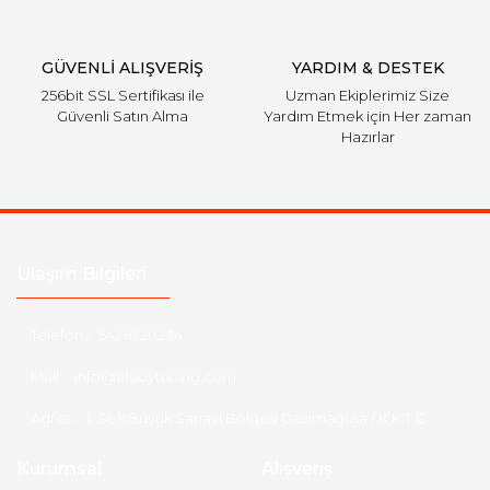
Gönder
GÜVENLİ ALIŞVERİŞ
YARDIM & DESTEK
256bit SSL Sertifikası ile
Uzman Ekiplerimiz Size
Güvenli Satın Alma
Yardım Etmek için Her zaman
Hazırlar
Ulaşım Bilgileri
Telefon :
5428720234
Mail :
info@aksoytuning.com
Adres :
1. Sok Büyük Sanayi Bölgesi Gazimağusa / K.K.T.C
Kurumsal
Alışveriş