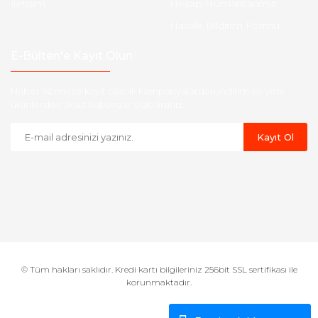
İletişim
Hesap Numaralarımız
Havale Bildirim Formu
E-Bülten'e Kayıt Olun
Haber listemize kayıt olarak kampanyalardan,indirim ve yeni
ürünlerden ilk siz haberdar olabilirsiniz.
Kayıt Ol
© Tüm hakları saklıdır. Kredi kartı bilgileriniz 256bit SSL sertifikası ile
korunmaktadır.