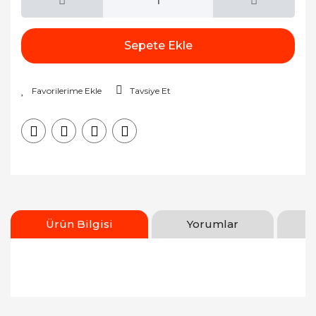
Sepete Ekle
Tavsiye Et
Ürün Bilgisi
Yorumlar
Bu ürünün fiyat bilgisi, resim, ürün açıklamalarında
ve diğer konularda yetersiz gördüğünüz noktaları
Bu ürüne ilk yorumu siz yapın!
öneri formunu kullanarak tarafımıza iletebilirsiniz.
Görüş ve önerileriniz için teşekkür ederiz.