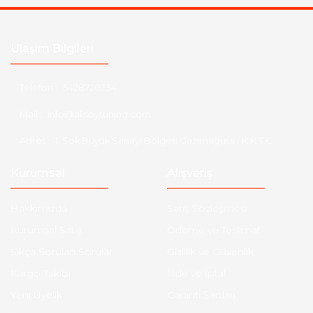
Ulaşım Bilgileri
Telefon :
5428720234
Mail :
info@aksoytuning.com
Adres :
1. Sok Büyük Sanayi Bölgesi Gazimağusa / K.K.T.C
Kurumsal
Alışveriş
Hakkımızda
Satış Sözleşmesi
Kurumsal Satış
Ödeme ve Teslimat
Sıkça Sorulan Sorular
Gizlilik ve Güvenlik
Kargo Takibi
İade ve İptal
Yeni Üyelik
Garanti Şartları