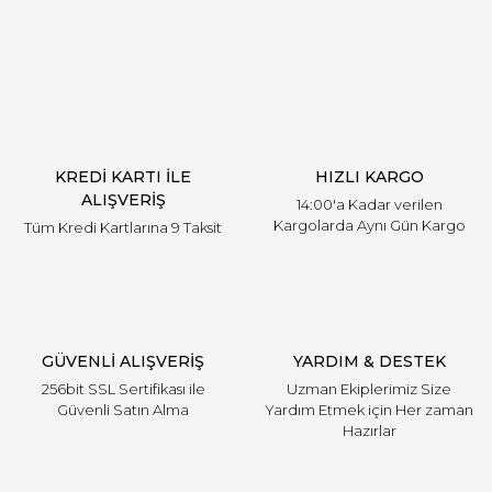
Yorum Yaz
Ürün resmi kalitesiz, bozuk veya görüntülenemiyor.
Ürün açıklamasında eksik bilgiler bulunuyor.
Ürün bilgilerinde hatalar bulunuyor.
Ürün fiyatı diğer sitelerden daha pahalı.
KREDİ KARTI İLE
HIZLI KARGO
Bu ürüne benzer farklı alternatifler olmalı.
ALIŞVERİŞ
14:00'a Kadar verilen
Kargolarda Aynı Gün Kargo
Tüm Kredi Kartlarına 9 Taksit
Gönder
GÜVENLİ ALIŞVERİŞ
YARDIM & DESTEK
256bit SSL Sertifikası ile
Uzman Ekiplerimiz Size
Güvenli Satın Alma
Yardım Etmek için Her zaman
Hazırlar