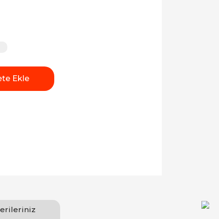
te Ekle
erileriniz