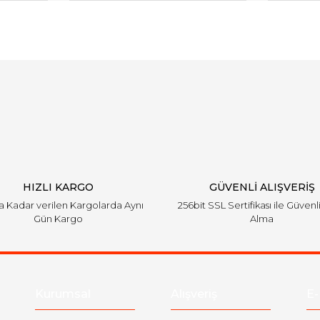
arında ve diğer konularda yetersiz gördüğünüz noktaları öneri formunu ku
Bu ürüne ilk yorumu siz yapın!
emiyor.
Yorum Yaz
HIZLI KARGO
GÜVENLİ ALIŞVERİŞ
'a Kadar verilen Kargolarda Aynı
256bit SSL Sertifikası ile Güvenl
Gün Kargo
Alma
Gönder
Kurumsal
Alışveriş
E-