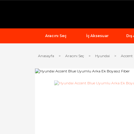
Aracını Seç
İç Aksesuar
Dış
Anasayfa
Aracını Seç
Hyundai
Accent 