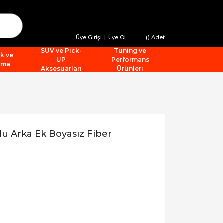
Üye Girişi
|
Üye Ol
(
) Adet
SUV ve Pick-
Tuning ve
ik ve
UP
Performans
tma
Aksesuarları
Ürünleri
u Arka Ek Boyasız Fiber