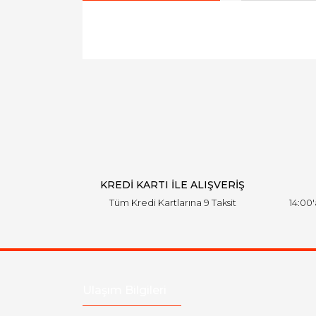
Bu ürünün fiyat bilgisi, resim, ürün açıklamal
Görüş ve önerileriniz için teşekkür ederiz.
Ürün resmi kalitesiz, bozuk veya görüntülen
Ürün açıklamasında eksik bilgiler bulunuyor.
Ürün bilgilerinde hatalar bulunuyor.
Ürün fiyatı diğer sitelerden daha pahalı.
Bu ürüne benzer farklı alternatifler olmalı.
KREDİ KARTI İLE ALIŞVERİŞ
Tüm Kredi Kartlarına 9 Taksit
14:00
Ulaşım Bilgileri