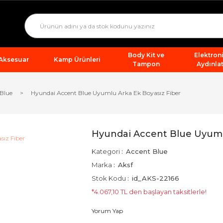
Body Kit ve
Elektron
 Aksesuar
Kamp Ürünleri
Tampon
Aydınla
Blue
Hyundai Accent Blue Uyumlu Arka Ek Boyasız Fiber
Hyundai Accent Blue Uyuml
Kategori
Accent Blue
Marka
Aksf
Stok Kodu
id_AKS-22166
*4.067,10 TL den başlayan taksitlerle!
Yorum Yap