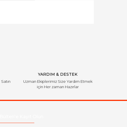
llanarak tarafımıza iletebilirsiniz.
YARDIM & DESTEK
i Satın
Uzman Ekiplerimiz Size Yardım Etmek
için Her zaman Hazırlar
Bülten'e Kayıt Olun